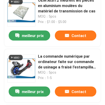
OEM AlSi12 meurent les pièces
en aluminium moulées du
matériel de transmission de cas
MOQ：5pcs
Prix：$1.00 - $5.00
meilleur prix
Contact
La commande numérique par
ordinateur faite sur commande
de usinage a fraisé l'estampillage
titanique d'acier inoxydable de
MOQ：5pcs
pièces
Prix：1-5
meilleur prix
Contact