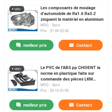
Les composants de moulage
d'automobile de Ra1.6 Ra3.2
zinguent le matériel en aluminium
MOQ：5pcs
Prix：$1.00-$2.00
meilleur prix
Contact
Le PVC de l'ABS pp CHOIENT la
norme en plastique faite sur
commande des pièces LKM
HASCO de l'injection PA66
MOQ：5pcs
Prix：$0.10-$1.00
meilleur prix
Contact