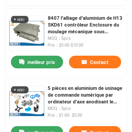
8407 l'alliage d'aluminium de H13
SKD61 contrôleur Enclosure du
moulage mécanique sous
pression EV
MOQ：5pcs
Prix：$5.00-$10.00
meilleur prix
Contact
5 pièces en aluminium de usinage
Aperçu
de commande numérique par
ordinateur d'axe anodisant le
service de précision
MOQ：5pcs
Produits
Prix：$1.00- $5.00
A propos de nous