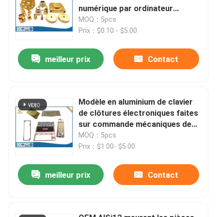
numérique par ordinateur
AL6061 ont anodisé la clôture
MOQ：5pcs
sablée
Prix：$0.10 - $5.00
meilleur prix
Contact
Modèle en aluminium de clavier
de clôtures électroniques faites
sur commande mécaniques de
commande numérique par
MOQ：5pcs
ordinateur
Prix：$1.00- $5.00
meilleur prix
Contact