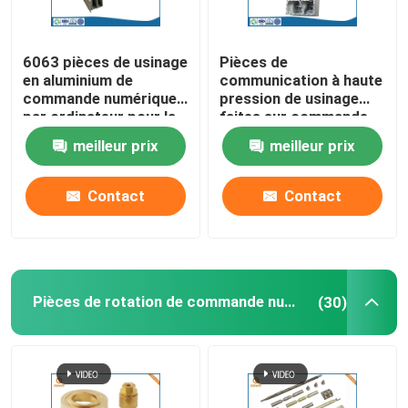
6063 pièces de usinage
Pièces de
en aluminium de
communication à haute
commande numérique
pression de usinage
par ordinateur pour la
faites sur commande
fabrication de
de services de
meilleur prix
meilleur prix
communication
commande numérique
par ordinateur d'ODM
d'OEM
Contact
Contact
Pièces de rotation de commande numérique par ordinateur
(30)