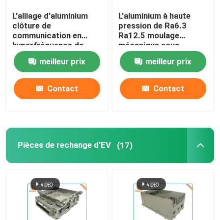
L'alliage d'aluminium
L'aluminium à haute
Le logement du moulage mécanique sous pression LE
clôture de
pression de Ra6.3
communication en
Ra12.5 moulage
hyperfréquence de
mécanique sous
Pièces de rechange de meubles de bureau
pièces de moulage
pression pour la
meilleur prix
meilleur prix
mécanique sous
communication
pression
le zinc moulage mécanique sous pression
Contact
Contact
Traitement en aluminium d'extrusion
Pièces de rechange d'EV
(17)
Services rapides de prototypage