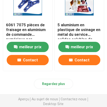
6061 7075 pièces de
5 aluminium en
fraisage en aluminium
plastique de usinage en
de commande
métal du service
numérique par
solides solubles de
ordinateur pour le peu
tour de commande
meilleur prix
meilleur prix
de peinture de machine
numérique par
ordinateur d'axe
Contact
Contact
Regardez plus
Aperçu
Au sujet de nous
Contactez-nous
Desktop Site