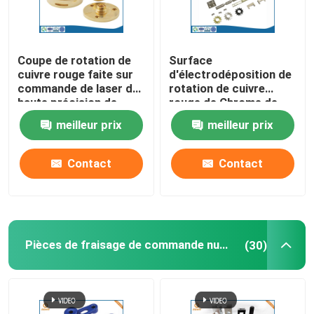
Coupe de rotation de
Surface
cuivre rouge faite sur
d'électrodéposition de
commande de laser de
rotation de cuivre
haute précision de
rouge de Chrome de
service de commande
pièces de commande
meilleur prix
meilleur prix
numérique par
numérique par
ordinateur
ordinateur de haute
précision
Contact
Contact
Pièces de fraisage de commande numérique par ordinateur
(30)