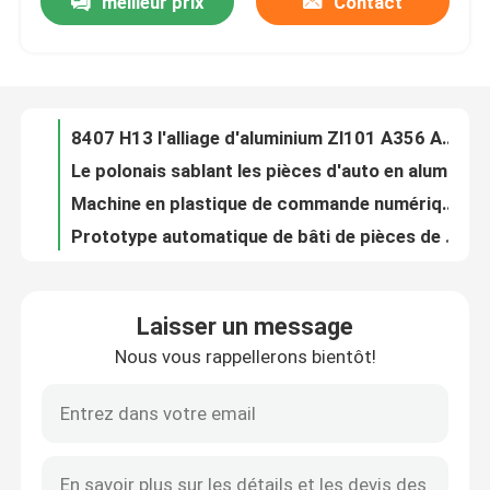
meilleur prix
Contact
Services faits sur commande de fabrication de ménage de lingotière de moulage mécanique sous pression d'aluminium d'EICC
Le zinc d'A356 A319 ZL101 ZL104 lingotière de moulage mécanique sous pression pour le matériel électronique
Visite d'usine
Lingotière de moulage mécanique sous pression industrielle de Ra1.6 Ra3.2 avec le centre d'usinage de 5 axes
L'aluminium d'ODM d'OEM des pièces de machines de moulage mécanique sous pression pour les pièces automatiques de pompe
Contrôle de la qualité
8407 H13 l'alliage d'aluminium Zl101 A356 ADC12 de conception de lingotière de moulage mécanique sous pression
Le polonais sablant les pièces d'auto en aluminium de moulage mécanique sous pression a adapté la conception aux besoins du client
Contact
Machine en plastique de commande numérique par ordinateur de POM Rapid Prototyping Services Customized d'ABS
Prototype automatique de bâti de pièces de rechange de bâti en plastique industriel de l'ABS PMMA
Moulage par injection en plastique de coutume de l'ABS PMMA P20 718H NAK80 H13 S136
nouvelles
Traitement de moulage électrique de pièces en plastique d'injection de coutume de l'ABS PMMA
Laisser un message
Pièces en plastique faites sur commande de l'injection ISO9001 pour des véhicules de New Energy
L'aluminium moulage mécanique sous pression
Nous vous rappellerons bientôt!
Le prototypage rapide en aluminium de la commande numérique par ordinateur 6061 a adapté les instruments aux besoins du client médicaux
Ra0.8 Ra3.2 en alliage de zinc coquille faite sur commande de connecteur d'USB de pièces de moulage mécanique sous pression
Pièces de rechange d'EV
Le zinc d'OIN TS16949 EICC arme à feu Pen Drive instantané USB Shell de moulage mécanique sous pression
Moulage mécanique sous pression en alliage de zinc de Zamak 3 traitant le cadre à télécommande en métal
Pièces de usinage de commande numérique par ordina