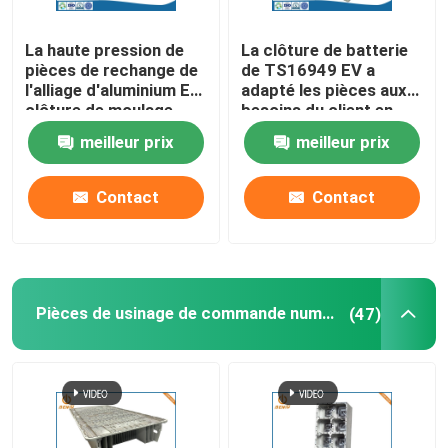
La haute pression de
La clôture de batterie
pièces de rechange de
de TS16949 EV a
l'alliage d'aluminium EV
adapté les pièces aux
clôture de moulage
besoins du client en
mécanique sous
aluminium moulage
meilleur prix
meilleur prix
pression
mécanique sous
pression
Contact
Contact
Pièces de usinage de commande numérique par ordinateur
(47)