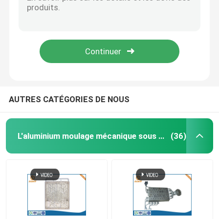
Le zinc de bâton de mémoire d'USB la puce 3,0 de Pen Driver 2,0 de disque du moulage mécanique sous pression U
Zamak en alliage de zinc moulage mécanique sous pression avec la finition faite sur commande Chrome que polonais a plaquée
Pièces de rotation de commande numérique par ordin
Appareils électroniques de services rapides de prototypage de caisse d'ordinateur d'Alu
La voiture de usinage de commande numérique par ordinateur d'axe d'OEM 5 partie le prototypage rapide en métal en plastique
Pièces de fraisage de commande numérique par ordin
PA 3D de l'ABS pp imprimant le prototypage pour Benz Bumper Parts des véhicules à moteur
Clôtures électroniques faites sur commande
AUTRES CATÉGORIES DE NOUS
Pièces en plastique faites sur commande d'injection
L'aluminium moulage mécanique sous pression
(36)
Moulages par injection en plastique
la lingotière de moulage mécanique sous pression
Les pièces d'auto de moulage mécanique sous pressi