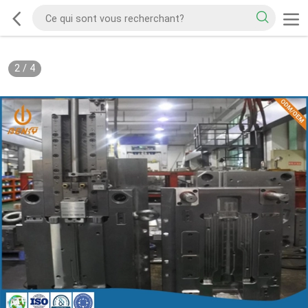
2
/
4