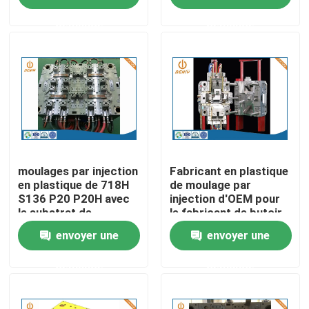
demande
demande
Visite d'usine
Contrôle de la qualité
Contact
nouvelles
moulages par injection
Fabricant en plastique
en plastique de 718H
de moulage par
S136 P20 P20H avec
injection d'OEM pour
le substrat de
le fabricant de butoir
L'aluminium moulage mécanique sous pression
l'encadrement 2K
de voiture
envoyer une
envoyer une
Pièces de rechange d'EV
demande
demande
Pièces de usinage de commande numérique par ordina