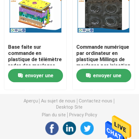
Pièces de rotation de commande numérique par ordin
Pièces de fraisage de commande numérique par ordin
Base faite sur
Commande numérique
commande en
par ordinateur en
Clôtures électroniques faites sur commande
plastique de télémètre
plastique Millings de
radar des moulages
moulages par injection
par injection de haute
d'ODM d'OEM
Pièces en plastique faites sur commande d'injection
envoyer une
envoyer une
précision LKM HASCO
rectifiant des
machines d'EDM
demande
demande
Moulages par injection en plastique
Aperçu
Au sujet de nous
Contactez-nous
Desktop Site
la lingotière de moulage mécanique sous pression
Plan du site
Privacy Policy
Les pièces d'auto de moulage mécanique sous pressi