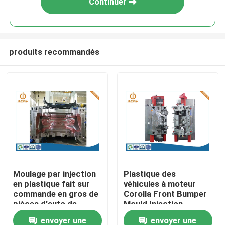
Continuer
produits recommandés
Aperçu
Moulage par injection
Plastique des
en plastique fait sur
véhicules à moteur
Produits
commande en gros de
Corolla Front Bumper
pièces d'auto de
Mould Injection
moulage par injection
Molding de pièces
envoyer une
envoyer une
A propos de nous
d'usine
d'OEM