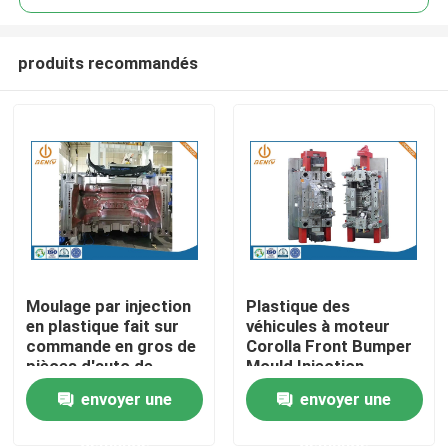
produits recommandés
Moulage par injection
Plastique des
Aperçu
en plastique fait sur
véhicules à moteur
commande en gros de
Corolla Front Bumper
pièces d'auto de
Mould Injection
Produits
moulage par injection
Molding de pièces
envoyer une
envoyer une
d'usine
d'OEM
demande
demande
A propos de nous