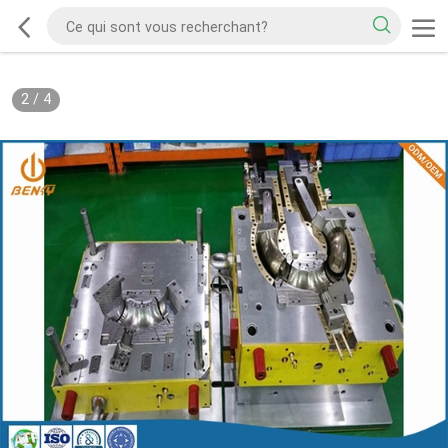
2
/
4