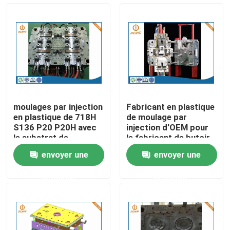
Visite d'usine
Contrôle de la qualité
Contact
moulages par injection
Fabricant en plastique
en plastique de 718H
de moulage par
nouvelles
S136 P20 P20H avec
injection d'OEM pour
le substrat de
le fabricant de butoir
l'encadrement 2K
de voiture
envoyer une
envoyer une
L'aluminium moulage mécanique sous pression
demande
demande
Pièces de rechange d'EV
Pièces de usinage de commande numérique par ordina