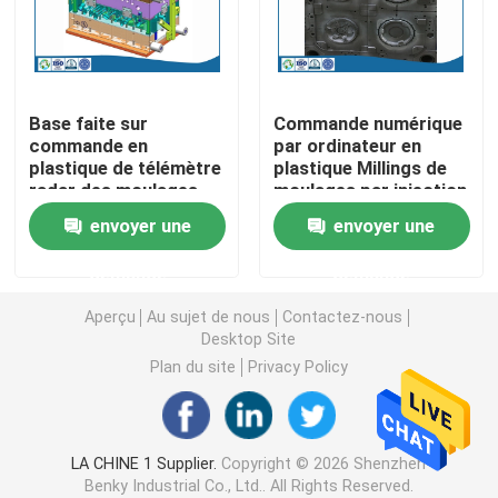
Pièces de rotation de commande numérique par ordin
Base faite sur
Commande numérique
Pièces de fraisage de commande numérique par ordin
commande en
par ordinateur en
plastique de télémètre
plastique Millings de
radar des moulages
moulages par injection
Clôtures électroniques faites sur commande
par injection de haute
d'ODM d'OEM
envoyer une
envoyer une
précision LKM HASCO
rectifiant des
machines d'EDM
Pièces en plastique faites sur commande d'injection
demande
demande
Aperçu
Au sujet de nous
Contactez-nous
Moulages par injection en plastique
Desktop Site
Plan du site
Privacy Policy
la lingotière de moulage mécanique sous pression
LA CHINE 1 Supplier.
Copyright © 2026 Shenzhen
Les pièces d'auto de moulage mécanique sous pressi
Benky Industrial Co., Ltd.. All Rights Reserved.