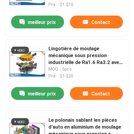
Prix：$1-$10
Visite d'usine
meilleur prix
Contact
Contrôle de la qualité
Lingotière de moulage
Contact
mécanique sous pression
industrielle de Ra1.6 Ra3.2 avec
le centre d'usinage de 5 axes
MOQ：5pcs
nouvelles
Prix：$1-$20
L'aluminium moulage mécanique sous pression
meilleur prix
Contact
Pièces de rechange d'EV
Le polonais sablant les pièces
d'auto en aluminium de moulage
Pièces de usinage de commande numérique par ordina
mécanique sous pression a