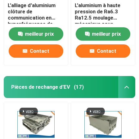
L'alliage d'aluminium
L'aluminium à haute
clôture de
pression de Ra6.3
communication en
Ra12.5 moulage
hyperfréquence de
mécanique sous
pièces de moulage
pression pour la
meilleur prix
meilleur prix
mécanique sous
communication
pression
Contact
Contact
Pièces de rechange d'EV
(17)