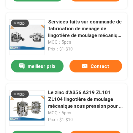
Services faits sur commande de
fabrication de ménage de
lingotière de moulage mécanique
sous pression d'aluminium
MOQ：5pcs
d'EICC
Prix：$1-$10
meilleur prix
Contact
Le zinc d'A356 A319 ZL101
ZL104 lingotière de moulage
mécanique sous pression pour le
matériel électronique
MOQ：5pcs
Prix：$1-$10