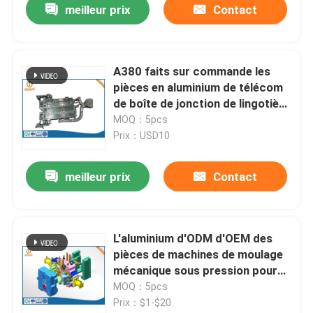
meilleur prix
Contact
A380 faits sur commande les
pièces en aluminium de télécom
de boîte de jonction de lingotière
de moulage mécanique sous
MOQ：5pcs
pression
Prix：USD10
meilleur prix
Contact
L'aluminium d'ODM d'OEM des
pièces de machines de moulage
mécanique sous pression pour
les pièces automatiques de
MOQ：5pcs
pompe
Prix：$1-$20