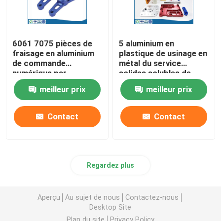
6061 7075 pièces de
5 aluminium en
fraisage en aluminium
plastique de usinage en
de commande
métal du service
numérique par
solides solubles de
ordinateur pour le peu
tour de commande
meilleur prix
meilleur prix
de peinture de machine
numérique par
ordinateur d'axe
Contact
Contact
Regardez plus
Aperçu
Au sujet de nous
Contactez-nous
Desktop Site
Plan du site
Privacy Policy