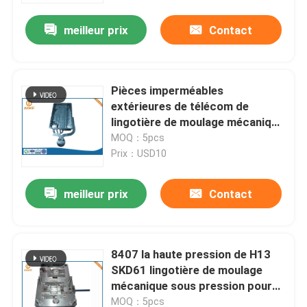
meilleur prix
Contact
Pièces imperméables
extérieures de télécom de
lingotière de moulage mécanique
sous pression d'aluminium
MOQ：5pcs
d'ODM d'OEM
Prix：USD10
meilleur prix
Contact
Aperçu
8407 la haute pression de H13
Produits
SKD61 lingotière de moulage
mécanique sous pression pour
des appareils électroménagers
A propos de nous
MOQ：5pcs