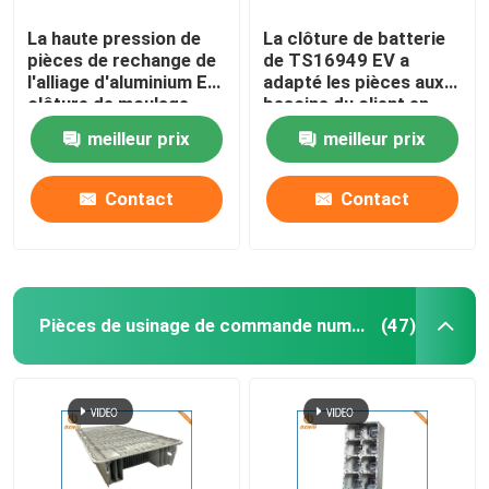
La haute pression de
La clôture de batterie
pièces de rechange de
de TS16949 EV a
l'alliage d'aluminium EV
adapté les pièces aux
clôture de moulage
besoins du client en
mécanique sous
aluminium moulage
meilleur prix
meilleur prix
pression
mécanique sous
pression
Contact
Contact
Pièces de usinage de commande numérique par ordinateur
(47)