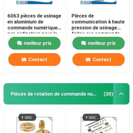
6063 pièces de usinage
Pièces de
en aluminium de
communication à haute
commande numérique
pression de usinage
par ordinateur pour la
faites sur commande
fabrication de
de services de
meilleur prix
meilleur prix
communication
commande numérique
par ordinateur d'ODM
d'OEM
Contact
Contact
Pièces de rotation de commande numérique par ordinateur
(30)