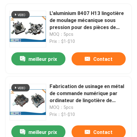
L'aluminium 8407 H13 lingotière
de moulage mécanique sous
pression pour des pièces de
communication
MOQ：5pcs
Prix：$1-$10
meilleur prix
Contact
Fabrication de usinage en métal
de commande numérique par
ordinateur de lingotière de
moulage mécanique sous
MOQ：5pcs
pression de coutume de H13
Prix：$1-$10
SKD61
meilleur prix
Contact