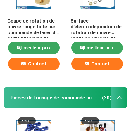
Coupe de rotation de
Surface
cuivre rouge faite sur
d'électrodéposition de
commande de laser de
rotation de cuivre
haute précision de
rouge de Chrome de
service de commande
pièces de commande
meilleur prix
meilleur prix
numérique par
numérique par
ordinateur
ordinateur de haute
précision
Contact
Contact
Pièces de fraisage de commande numérique par ordinateur
(30)