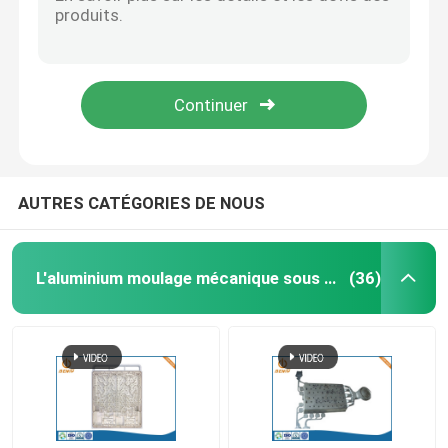
Le zinc de bâton de mémoire d'USB la puce 3,0 de Pen Driver 2,0 de disque du moulage mécanique sous pression U
Zamak en alliage de zinc moulage mécanique sous pression avec la finition faite sur commande Chrome que polonais a plaquée
Pièces de rotation de commande numérique par ordin
Appareils électroniques de services rapides de prototypage de caisse d'ordinateur d'Alu
La voiture de usinage de commande numérique par ordinateur d'axe d'OEM 5 partie le prototypage rapide en métal en plastique
Pièces de fraisage de commande numérique par ordin
PA 3D de l'ABS pp imprimant le prototypage pour Benz Bumper Parts des véhicules à moteur
Clôtures électroniques faites sur commande
AUTRES CATÉGORIES DE NOUS
Pièces en plastique faites sur commande d'injection
L'aluminium moulage mécanique sous pression
(36)
Moulages par injection en plastique
la lingotière de moulage mécanique sous pression
Les pièces d'auto de moulage mécanique sous pressi