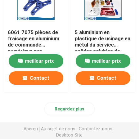
6061 7075 pièces de
5 aluminium en
fraisage en aluminium
plastique de usinage en
de commande
métal du service
numérique par
solides solubles de
ordinateur pour le peu
tour de commande
meilleur prix
meilleur prix
de peinture de machine
numérique par
ordinateur d'axe
Contact
Contact
Regardez plus
Aperçu
Au sujet de nous
Contactez-nous
Desktop Site