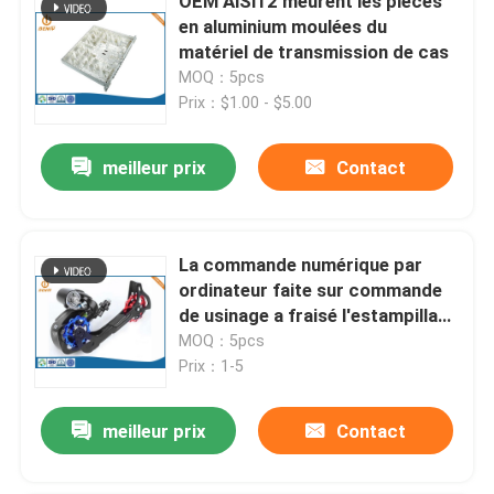
OEM AlSi12 meurent les pièces
en aluminium moulées du
matériel de transmission de cas
MOQ：5pcs
Prix：$1.00 - $5.00
meilleur prix
Contact
La commande numérique par
ordinateur faite sur commande
de usinage a fraisé l'estampillage
titanique d'acier inoxydable de
MOQ：5pcs
pièces
Prix：1-5
meilleur prix
Contact