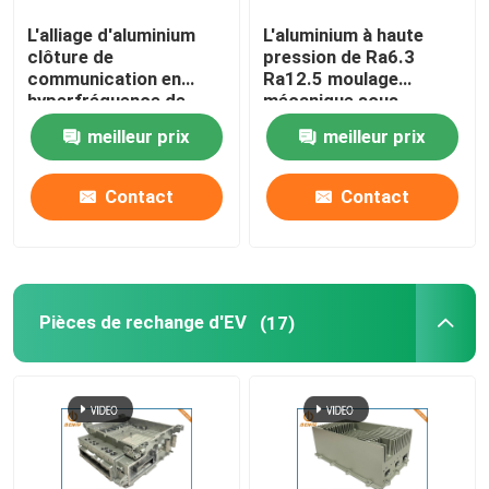
L'alliage d'aluminium
L'aluminium à haute
Le logement du moulage mécanique sous pression LE
clôture de
pression de Ra6.3
communication en
Ra12.5 moulage
hyperfréquence de
mécanique sous
Pièces de rechange de meubles de bureau
pièces de moulage
pression pour la
meilleur prix
meilleur prix
mécanique sous
communication
pression
le zinc moulage mécanique sous pression
Contact
Contact
Traitement en aluminium d'extrusion
Pièces de rechange d'EV
(17)
Services rapides de prototypage