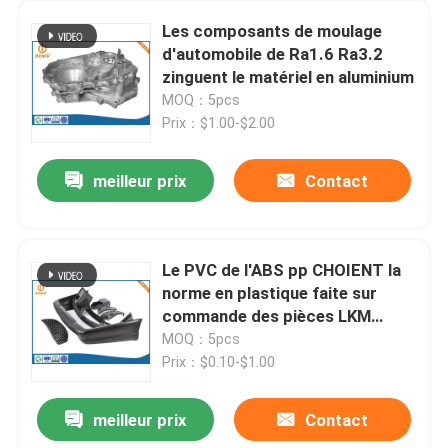
Les composants de moulage
d'automobile de Ra1.6 Ra3.2
zinguent le matériel en aluminium
MOQ：5pcs
Prix：$1.00-$2.00
meilleur prix
Contact
Le PVC de l'ABS pp CHOIENT la
norme en plastique faite sur
commande des pièces LKM
HASCO de l'injection PA66
MOQ：5pcs
Prix：$0.10-$1.00
meilleur prix
Contact