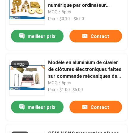
numérique par ordinateur
AL6061 ont anodisé la clôture
MOQ：5pcs
sablée
Prix：$0.10 - $5.00
meilleur prix
Contact
Modèle en aluminium de clavier
de clôtures électroniques faites
sur commande mécaniques de
commande numérique par
MOQ：5pcs
ordinateur
Prix：$1.00- $5.00
meilleur prix
Contact