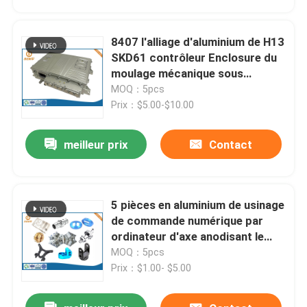
8407 l'alliage d'aluminium de H13
SKD61 contrôleur Enclosure du
moulage mécanique sous
pression EV
MOQ：5pcs
Prix：$5.00-$10.00
meilleur prix
Contact
5 pièces en aluminium de usinage
Aperçu
de commande numérique par
ordinateur d'axe anodisant le
service de précision
MOQ：5pcs
Produits
Prix：$1.00- $5.00
A propos de nous