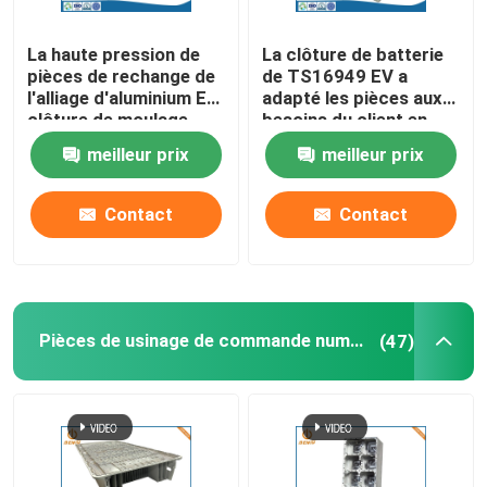
La haute pression de
La clôture de batterie
pièces de rechange de
de TS16949 EV a
l'alliage d'aluminium EV
adapté les pièces aux
clôture de moulage
besoins du client en
mécanique sous
aluminium moulage
meilleur prix
meilleur prix
pression
mécanique sous
pression
Contact
Contact
Pièces de usinage de commande numérique par ordinateur
(47)