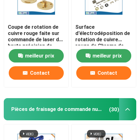
Coupe de rotation de
Surface
cuivre rouge faite sur
d'électrodéposition de
commande de laser de
rotation de cuivre
haute précision de
rouge de Chrome de
service de commande
pièces de commande
meilleur prix
meilleur prix
numérique par
numérique par
ordinateur
ordinateur de haute
précision
Contact
Contact
Pièces de fraisage de commande numérique par ordinateur
(30)