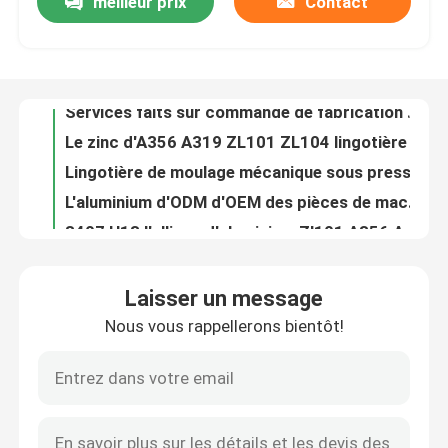
meilleur prix
Contact
Services faits sur commande de fabrication de ménage de lingotière de moulage mécanique sous pression d'aluminium d'EICC
Le zinc d'A356 A319 ZL101 ZL104 lingotière de moulage mécanique sous pression pour le matériel électronique
Visite d'usine
Lingotière de moulage mécanique sous pression industrielle de Ra1.6 Ra3.2 avec le centre d'usinage de 5 axes
L'aluminium d'ODM d'OEM des pièces de machines de moulage mécanique sous pression pour les pièces automatiques de pompe
Contrôle de la qualité
8407 H13 l'alliage d'aluminium Zl101 A356 ADC12 de conception de lingotière de moulage mécanique sous pression
Le polonais sablant les pièces d'auto en aluminium de moulage mécanique sous pression a adapté la conception aux besoins du client
Contact
Machine en plastique de commande numérique par ordinateur de POM Rapid Prototyping Services Customized d'ABS
Prototype automatique de bâti de pièces de rechange de bâti en plastique industriel de l'ABS PMMA
Moulage par injection en plastique de coutume de l'ABS PMMA P20 718H NAK80 H13 S136
nouvelles
Traitement de moulage électrique de pièces en plastique d'injection de coutume de l'ABS PMMA
Laisser un message
Pièces en plastique faites sur commande de l'injection ISO9001 pour des véhicules de New Energy
L'aluminium moulage mécanique sous pression
Nous vous rappellerons bientôt!
Le prototypage rapide en aluminium de la commande numérique par ordinateur 6061 a adapté les instruments aux besoins du client médicaux
Ra0.8 Ra3.2 en alliage de zinc coquille faite sur commande de connecteur d'USB de pièces de moulage mécanique sous pression
Pièces de rechange d'EV
Le zinc d'OIN TS16949 EICC arme à feu Pen Drive instantané USB Shell de moulage mécanique sous pression
Moulage mécanique sous pression en alliage de zinc de Zamak 3 traitant le cadre à télécommande en métal
Pièces de usinage de commande numérique par ordina