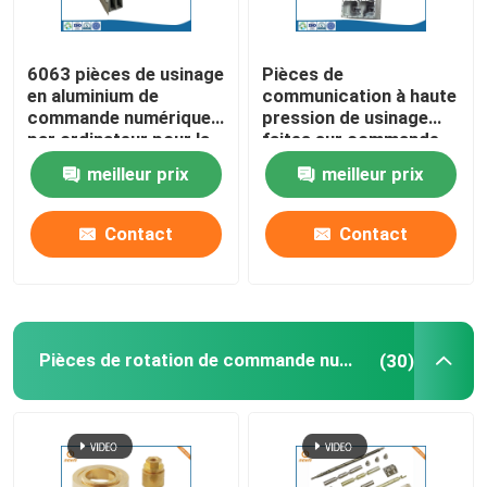
6063 pièces de usinage
Pièces de
en aluminium de
communication à haute
commande numérique
pression de usinage
par ordinateur pour la
faites sur commande
fabrication de
de services de
meilleur prix
meilleur prix
communication
commande numérique
par ordinateur d'ODM
d'OEM
Contact
Contact
Pièces de rotation de commande numérique par ordinateur
(30)