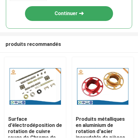
0.005mm
Continuer
produits recommandés
Aperçu
Produits
Surface
Produits métalliques
d'électrodéposition de
en aluminium de
rotation de cuivre
rotation d'acier
A propos de nous
rouge de Chrome de
inoxydable de pièces