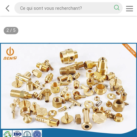
2
/
5