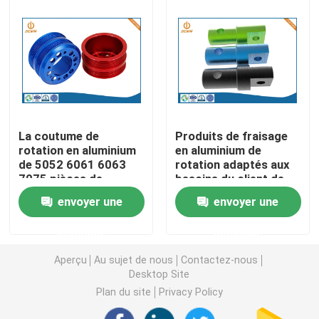
Pièces de rotation de commande numérique par ordin
Pièces de fraisage de commande numérique par ordin
Clôtures électroniques faites sur commande
La coutume de
Produits de fraisage
rotation en aluminium
en aluminium de
de 5052 6061 6063
rotation adaptés aux
Pièces en plastique faites sur commande d'injection
7075 pièces de
besoins du client de
commande numérique
pièces de commande
envoyer une
envoyer une
par ordinateur a usiné
numérique par
Moulages par injection en plastique
le produit
ordinateur de Ra0.2
demande
demande
Ra3.2
Aperçu
Au sujet de nous
Contactez-nous
la lingotière de moulage mécanique sous pression
Desktop Site
Plan du site
Privacy Policy
Les pièces d'auto de moulage mécanique sous pressi