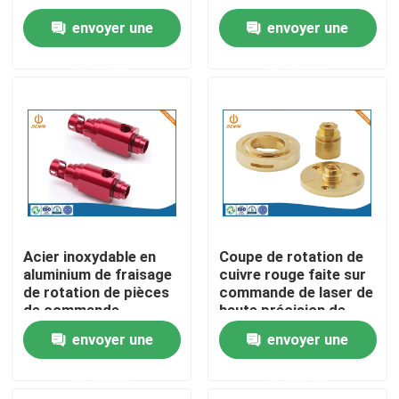
pièces de commande
de commande
envoyer une
envoyer une
numérique par
numérique par
Visite d'usine
ordinateur de haute
ordinateur
demande
demande
précision
Contrôle de la qualité
Contact
nouvelles
Acier inoxydable en
Coupe de rotation de
aluminium de fraisage
cuivre rouge faite sur
L'aluminium moulage mécanique sous pression
de rotation de pièces
commande de laser de
de commande
haute précision de
numérique par
service de commande
Pièces de rechange d'EV
envoyer une
envoyer une
ordinateur de la
numérique par
tolérance 0.002mm
ordinateur
demande
demande
Pièces de usinage de commande numérique par ordina