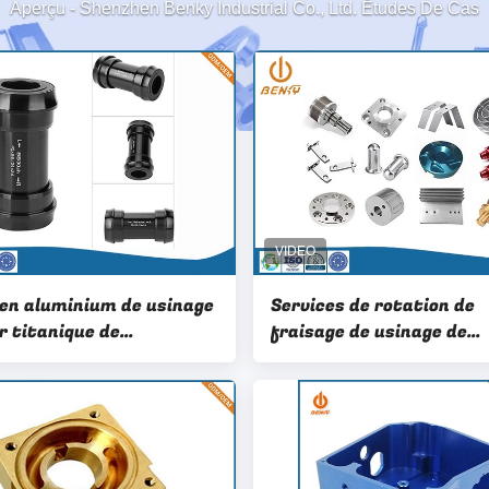
Aperçu
-
Shenzhen Benky Industrial Co., Ltd. Études De Cas
 en aluminium de usinage
Services de rotation de
r titanique de
fraisage de usinage de
nde numérique par
commande numérique pa
teur de ROHS ISO2768FH
ordinateur de précision 
cuivre en laiton pour les 
médicales