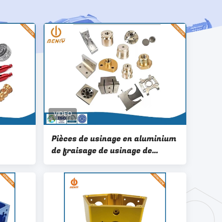
Pièces de usinage en aluminium
de fraisage de usinage de
r
commande numérique par
de
ordinateur de boîte de
pièces
radiateur de commande
numérique par ordinateur de
précision