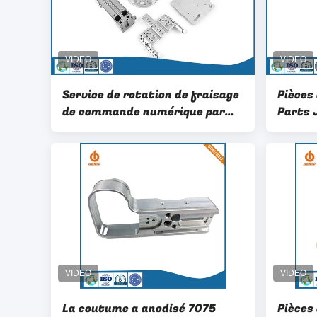
Service de rotation de fraisage
Pièces
de commande numérique par
Parts 
ordinateur en métal anodisant
comma
5 pièces en aluminium de
ordina
usinage de commande
aérosp
numérique par ordinateur d'axe
La coutume a anodisé 7075
Pièces