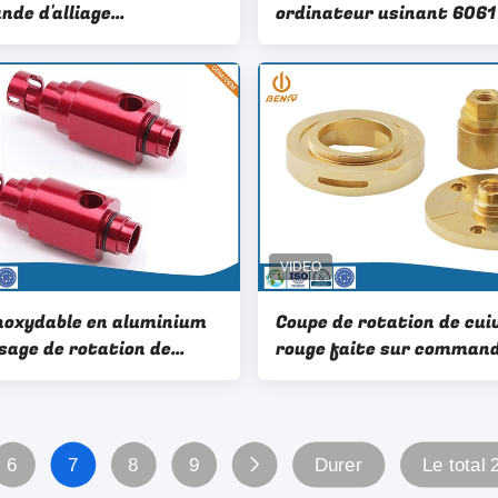
de d'alliage
ordinateur usinant 6061
inium de service de
d'alliage d'aluminium pou
nde numérique par
système de refroidissem
teur pour l'équipement
l'équipement d'automati
atial
intelligente
inoxydable en aluminium
Coupe de rotation de cui
isage de rotation de
rouge faite sur comman
 de commande numérique
laser de haute précision 
dinateur de la tolérance
service de commande
mm
numérique par ordinateu
6
7
8
9
Durer
Le total