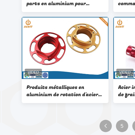
parts en aluminium pour
comman
l'équipement aérospatial
d'alum
comma
ordina
aérosp
Produits métalliques en
Acier 
aluminium de rotation d'acier
de fra
inoxydable de pièces de
pièces
commande numérique par
par or
ordinateur
0.002
5