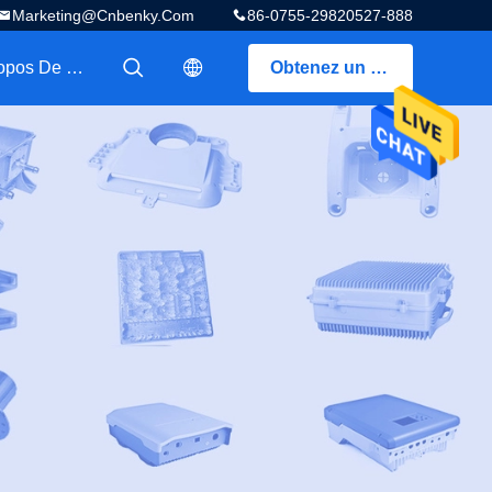
Marketing@cnbenky.com
86-0755-29820527-888
A Propos De Nous
Obtenez un devis
描述
描述