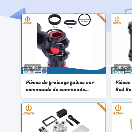
Pièces de fraisage faites sur
Pièces
commande de commande
Rod Ba
numérique par ordinateur
comma
d'OEM tournant le service pour
ordina
le pneu de vélo de poche