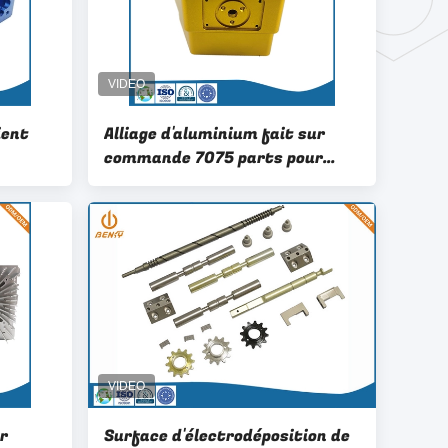
ient
Alliage d'aluminium fait sur
commande 7075 parts pour
r
l'équipement d'automation
ent de
intelligente
ation de
ces
r
Surface d'électrodéposition de