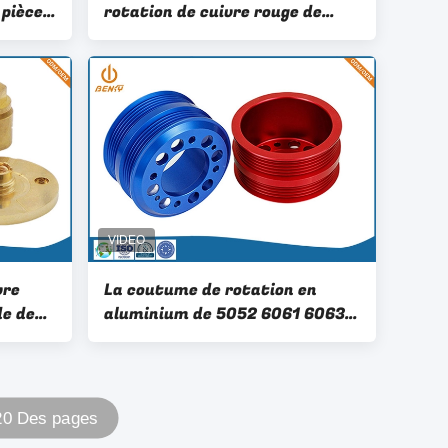
 pièces
rotation de cuivre rouge de
r le
Chrome de pièces de commande
ent de
numérique par ordinateur de
on
haute précision
vre
La coutume de rotation en
de de
aluminium de 5052 6061 6063
de
7075 pièces de commande
numérique par ordinateur a
r
usiné le produit
 20 Des pages