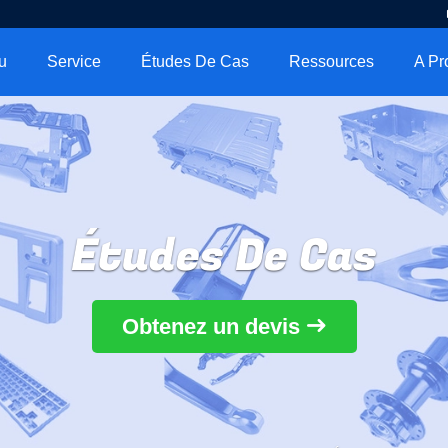
u
Service
Études De Cas
Ressources
Études De Cas
Obtenez un devis