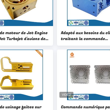
 de moteur de Jet Engine
Adapté aux besoins du cl
Jet Turbojet d'avions de
traitant la commande
nde numérique par
numérique par ordinateu
teur pour les industries
traitant pour le traitem
atiales
pièces de boîte d'install
matériel à hyperfréquen
 de usinage faites sur
Commande numérique pa