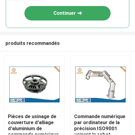
Continuer
produits recommandés
Aperçu
Produits
Pièces de usinage de
Commande numérique
couverture d'alliage
par ordinateur de la
d'aluminium de
précision ISO9001
A propos de nous
commande numérique
usinant le robot