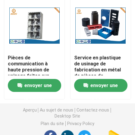
pièces
Pièces de rotation de commande numérique par ordin
Pièces de fraisage de commande numérique par ordin
Clôtures électroniques faites sur commande
Pièces de
Service en plastique
communication à
de usinage de
haute pression de
fabrication en métal
Pièces en plastique faites sur commande d'injection
usinage faites sur
de pièces de
commande de
commande numérique
envoyer une
envoyer une
services de
par ordinateur de la
Moulages par injection en plastique
commande numérique
précision ISO9001
demande
demande
par ordinateur d'ODM
d'OEM
Aperçu
Au sujet de nous
Contactez-nous
la lingotière de moulage mécanique sous pression
Desktop Site
Plan du site
Privacy Policy
Les pièces d'auto de moulage mécanique sous pressi