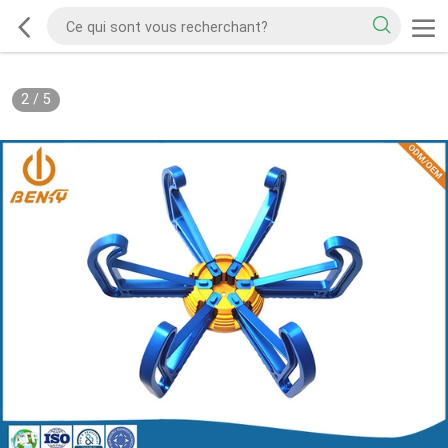
2
/
5