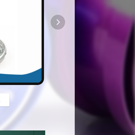
button
z