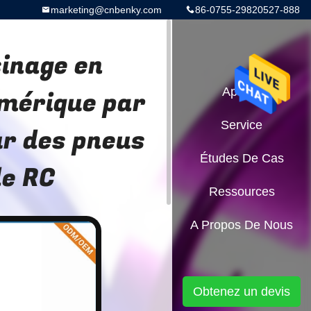
marketing@cnbenky.com
86-0755-29820527-888
sinage en
mérique par
Aperçu
Service
r des pneus
Études De Cas
de RC
Ressources
A Propos De Nous
Obtenez un devis