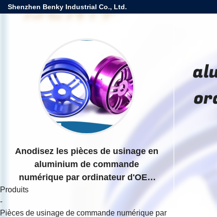
Shenzhen Benky Industrial Co., Ltd.
al
or
Anodisez les pièces de usinage en
aluminium de commande
numérique par ordinateur d'OEM
Produits
d'ODM pour des pneus de jante de
-
voiture de RC
Pièces de usinage de commande numérique par