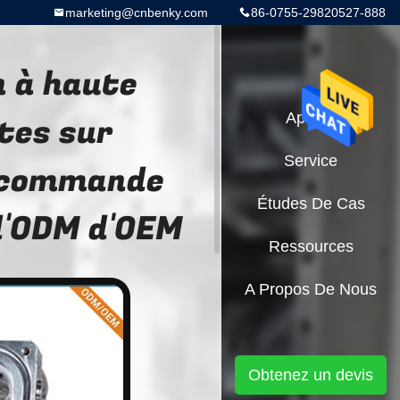
marketing@cnbenky.com
86-0755-29820527-888
n à haute
ites sur
Aperçu
Service
 commande
Études De Cas
d'ODM d'OEM
Ressources
A Propos De Nous
Obtenez un devis