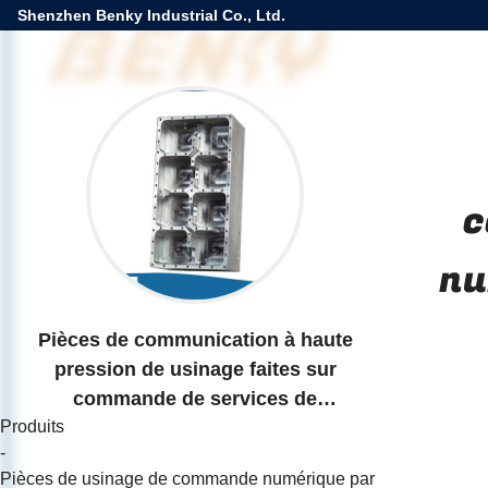
Shenzhen Benky Industrial Co., Ltd.
c
nu
Pièces de communication à haute
pression de usinage faites sur
commande de services de
Produits
commande numérique par
-
ordinateur d'ODM d'OEM
Pièces de usinage de commande numérique par