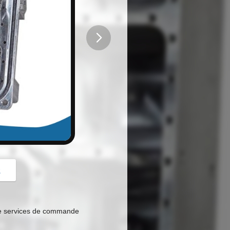
button
z
de services de commande