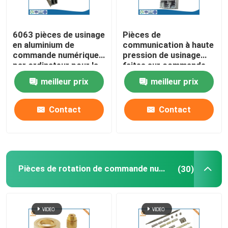
6063 pièces de usinage
Pièces de
en aluminium de
communication à haute
commande numérique
pression de usinage
par ordinateur pour la
faites sur commande
fabrication de
de services de
meilleur prix
meilleur prix
communication
commande numérique
par ordinateur d'ODM
d'OEM
Contact
Contact
Pièces de rotation de commande numérique par ordinateur
(30)