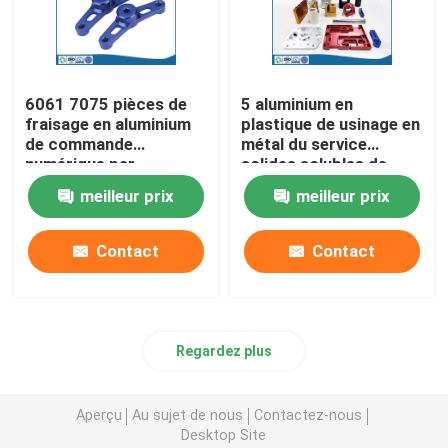
6061 7075 pièces de
5 aluminium en
fraisage en aluminium
plastique de usinage en
de commande
métal du service
numérique par
solides solubles de
ordinateur pour le peu
tour de commande
meilleur prix
meilleur prix
de peinture de machine
numérique par
ordinateur d'axe
Contact
Contact
Regardez plus
Aperçu
Au sujet de nous
Contactez-nous
Desktop Site