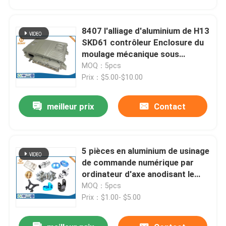
8407 l'alliage d'aluminium de H13
SKD61 contrôleur Enclosure du
moulage mécanique sous
pression EV
MOQ：5pcs
Prix：$5.00-$10.00
meilleur prix
Contact
5 pièces en aluminium de usinage
Aperçu
de commande numérique par
ordinateur d'axe anodisant le
service de précision
MOQ：5pcs
Produits
Prix：$1.00- $5.00
A propos de nous