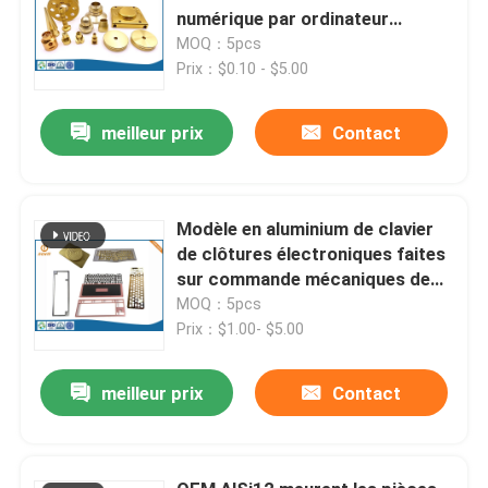
numérique par ordinateur
AL6061 ont anodisé la clôture
MOQ：5pcs
sablée
Prix：$0.10 - $5.00
meilleur prix
Contact
Modèle en aluminium de clavier
de clôtures électroniques faites
sur commande mécaniques de
commande numérique par
MOQ：5pcs
ordinateur
Prix：$1.00- $5.00
meilleur prix
Contact