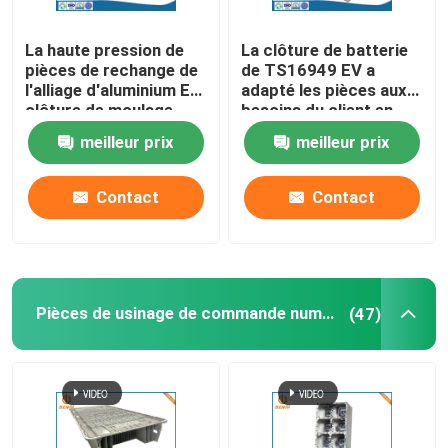
La haute pression de
La clôture de batterie
pièces de rechange de
de TS16949 EV a
l'alliage d'aluminium EV
adapté les pièces aux
clôture de moulage
besoins du client en
mécanique sous
aluminium moulage
meilleur prix
meilleur prix
pression
mécanique sous
pression
Contact
Contact
Pièces de usinage de commande numérique par ordinateur
(47)