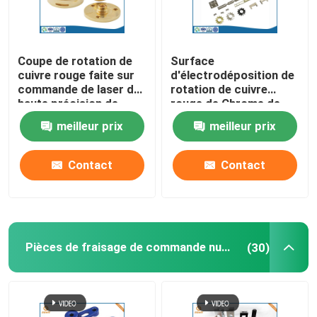
Coupe de rotation de
Surface
cuivre rouge faite sur
d'électrodéposition de
commande de laser de
rotation de cuivre
haute précision de
rouge de Chrome de
service de commande
pièces de commande
meilleur prix
meilleur prix
numérique par
numérique par
ordinateur
ordinateur de haute
précision
Contact
Contact
Pièces de fraisage de commande numérique par ordinateur
(30)