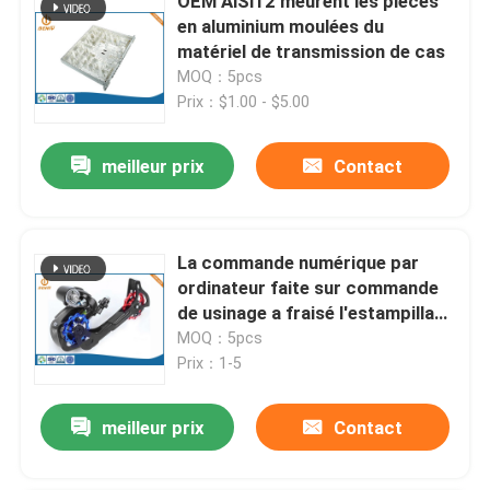
OEM AlSi12 meurent les pièces
en aluminium moulées du
matériel de transmission de cas
MOQ：5pcs
Prix：$1.00 - $5.00
meilleur prix
Contact
La commande numérique par
ordinateur faite sur commande
de usinage a fraisé l'estampillage
titanique d'acier inoxydable de
MOQ：5pcs
pièces
Prix：1-5
meilleur prix
Contact