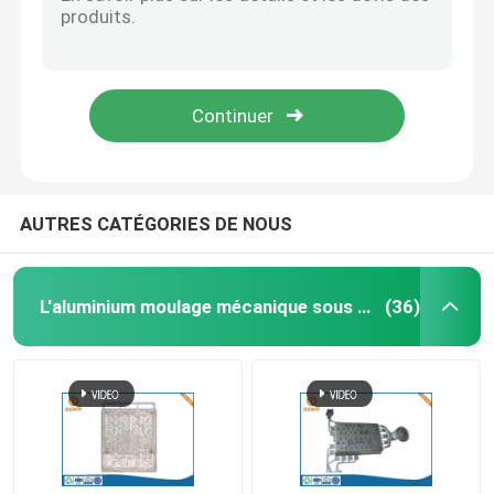
Le zinc de bâton de mémoire d'USB la puce 3,0 de Pen Driver 2,0 de disque du moulage mécanique sous pression U
Zamak en alliage de zinc moulage mécanique sous pression avec la finition faite sur commande Chrome que polonais a plaquée
Pièces de rotation de commande numérique par ordin
Appareils électroniques de services rapides de prototypage de caisse d'ordinateur d'Alu
La voiture de usinage de commande numérique par ordinateur d'axe d'OEM 5 partie le prototypage rapide en métal en plastique
Pièces de fraisage de commande numérique par ordin
PA 3D de l'ABS pp imprimant le prototypage pour Benz Bumper Parts des véhicules à moteur
Clôtures électroniques faites sur commande
AUTRES CATÉGORIES DE NOUS
Pièces en plastique faites sur commande d'injection
L'aluminium moulage mécanique sous pression
(36)
Moulages par injection en plastique
la lingotière de moulage mécanique sous pression
Les pièces d'auto de moulage mécanique sous pressi