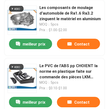
Les composants de moulage
d'automobile de Ra1.6 Ra3.2
zinguent le matériel en aluminium
MOQ：5pcs
Prix：$1.00-$2.00
meilleur prix
Contact
Le PVC de l'ABS pp CHOIENT la
norme en plastique faite sur
commande des pièces LKM
HASCO de l'injection PA66
MOQ：5pcs
Prix：$0.10-$1.00
meilleur prix
Contact