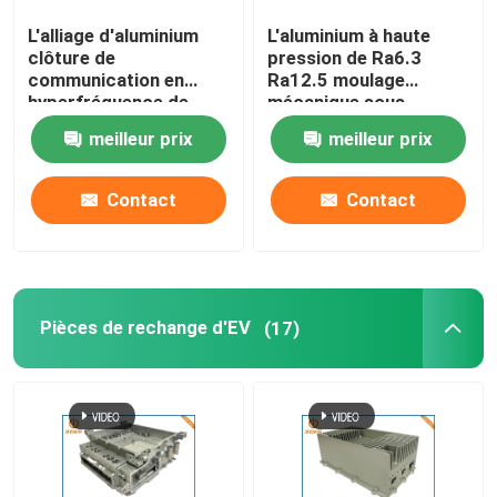
L'alliage d'aluminium
L'aluminium à haute
Le logement du moulage mécanique sous pression LE
clôture de
pression de Ra6.3
communication en
Ra12.5 moulage
hyperfréquence de
mécanique sous
Pièces de rechange de meubles de bureau
pièces de moulage
pression pour la
meilleur prix
meilleur prix
mécanique sous
communication
pression
le zinc moulage mécanique sous pression
Contact
Contact
Traitement en aluminium d'extrusion
Pièces de rechange d'EV
(17)
Services rapides de prototypage