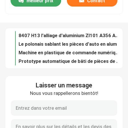
meilleur prix
Contact
Services faits sur commande de fabrication de ménage de lingotière de moulage mécanique sous pression d'aluminium d'EICC
Le zinc d'A356 A319 ZL101 ZL104 lingotière de moulage mécanique sous pression pour le matériel électronique
Visite d'usine
Lingotière de moulage mécanique sous pression industrielle de Ra1.6 Ra3.2 avec le centre d'usinage de 5 axes
L'aluminium d'ODM d'OEM des pièces de machines de moulage mécanique sous pression pour les pièces automatiques de pompe
Contrôle de la qualité
8407 H13 l'alliage d'aluminium Zl101 A356 ADC12 de conception de lingotière de moulage mécanique sous pression
Le polonais sablant les pièces d'auto en aluminium de moulage mécanique sous pression a adapté la conception aux besoins du client
Contact
Machine en plastique de commande numérique par ordinateur de POM Rapid Prototyping Services Customized d'ABS
Prototype automatique de bâti de pièces de rechange de bâti en plastique industriel de l'ABS PMMA
Moulage par injection en plastique de coutume de l'ABS PMMA P20 718H NAK80 H13 S136
nouvelles
Traitement de moulage électrique de pièces en plastique d'injection de coutume de l'ABS PMMA
Laisser un message
Pièces en plastique faites sur commande de l'injection ISO9001 pour des véhicules de New Energy
L'aluminium moulage mécanique sous pression
Nous vous rappellerons bientôt!
Le prototypage rapide en aluminium de la commande numérique par ordinateur 6061 a adapté les instruments aux besoins du client médicaux
Ra0.8 Ra3.2 en alliage de zinc coquille faite sur commande de connecteur d'USB de pièces de moulage mécanique sous pression
Pièces de rechange d'EV
Le zinc d'OIN TS16949 EICC arme à feu Pen Drive instantané USB Shell de moulage mécanique sous pression
Moulage mécanique sous pression en alliage de zinc de Zamak 3 traitant le cadre à télécommande en métal
Pièces de usinage de commande numérique par ordina