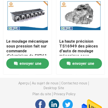
Pièces de rotation de commande numérique par ordin
Pièces de fraisage de commande numérique par ordin
Le moulage mécanique
La haute précision
Clôtures électroniques faites sur commande
sous pression fait sur
TS16949 des pièces
commande
d'auto de moulage
d'aluminium de SKD61
mécanique sous
Pièces en plastique faites sur commande d'injection
H13 partie la clôture
pression pour le
envoyer une
envoyer une
d'alliage d'aluminium
logement de boîte de
vitesse
Moulages par injection en plastique
demande
demande
Aperçu
Au sujet de nous
Contactez-nous
Desktop Site
la lingotière de moulage mécanique sous pression
Plan du site
Privacy Policy
Les pièces d'auto de moulage mécanique sous pressi