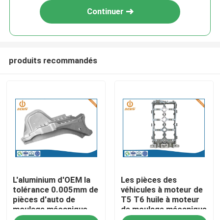
Continuer
produits recommandés
Aperçu
L'aluminium d'OEM la
Les pièces des
Produits
tolérance 0.005mm de
véhicules à moteur de
pièces d'auto de
T5 T6 huile à moteur
moulage mécanique
de moulage mécanique
A propos de nous
sous pression 0.01mm
sous pression Pan