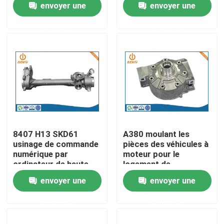
envoyer une
envoyer une
0.1mm
Clinder Block Cover
demande
demande
Visite d'usine
Contrôle de la qualité
Contact
nouvelles
8407 H13 SKD61
A380 moulant les
usinage de commande
pièces des véhicules à
numérique par
moteur pour le
L'aluminium moulage mécanique sous pression
ordinateur de haute
logement de
précision de pièces
compresseur de
envoyer une
envoyer une
d'auto de moulage
climatiseur
Pièces de rechange d'EV
mécanique sous
demande
demande
pression
Pièces de usinage de commande numérique par ordina