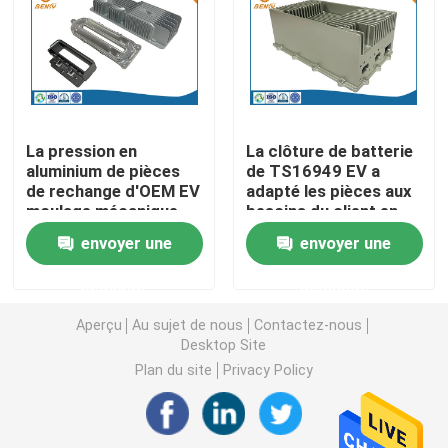
Pièces de rotation de commande numérique par ordin
Pièces de fraisage de commande numérique par ordin
La pression en
La clôture de batterie
aluminium de pièces
de TS16949 EV a
Clôtures électroniques faites sur commande
de rechange d'OEM EV
adapté les pièces aux
moulage mécanique
besoins du client en
sous pression
aluminium moulage
Pièces en plastique faites sur commande d'injection
envoyer une
envoyer une
renversant le radar
mécanique sous
pression
demande
demande
Moulages par injection en plastique
Aperçu
Au sujet de nous
Contactez-nous
Desktop Site
la lingotière de moulage mécanique sous pression
Plan du site
Privacy Policy
Les pièces d'auto de moulage mécanique sous pressi