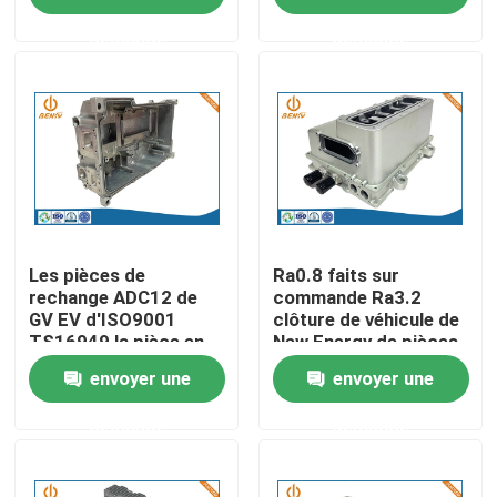
mécanique sous
demande
demande
pression
Visite d'usine
Contrôle de la qualité
Contact
nouvelles
Les pièces de
Ra0.8 faits sur
rechange ADC12 de
commande Ra3.2
GV EV d'ISO9001
clôture de véhicule de
TS16949 la pièce en
New Energy de pièces
L'aluminium moulage mécanique sous pression
aluminium de moulage
d'auto de moulage
envoyer une
envoyer une
mécanique sous
mécanique sous
pression
pression
Pièces de rechange d'EV
demande
demande
Pièces de usinage de commande numérique par ordina