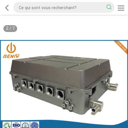
2
/
7