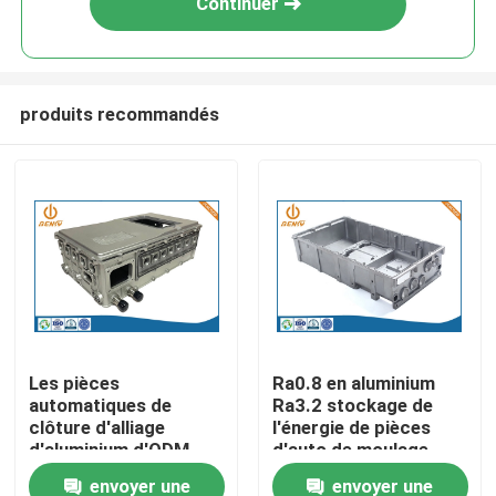
Continuer
produits recommandés
Aperçu
Les pièces
Ra0.8 en aluminium
automatiques de
Ra3.2 stockage de
Produits
clôture d'alliage
l'énergie de pièces
d'aluminium d'ODM
d'auto de moulage
automobile de New
mécanique sous
envoyer une
envoyer une
A propos de nous
Energy de moulage
pression Shell