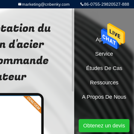
marketing@cnbenky.com
86-0755-29820527-888
otation du
n d'acier
Aperçu
Service
 commande
Études De Cas
ateur
Ressources
A Propos De Nous
Obtenez un devis