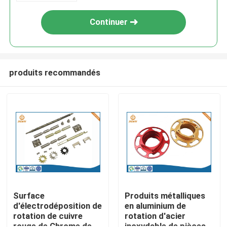
machines/ordinateur
Continuer
produits recommandés
Aperçu
Produits
Surface
Produits métalliques
d'électrodéposition de
en aluminium de
rotation de cuivre
rotation d'acier
A propos de nous
rouge de Chrome de
inoxydable de pièces