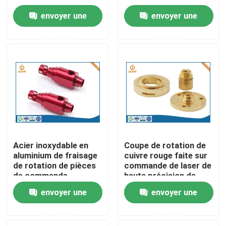
pièces de commande
de commande
envoyer une
envoyer une
numérique par
numérique par
Visite d'usine
ordinateur de haute
ordinateur
demande
demande
précision
Contrôle de la qualité
Contact
nouvelles
Acier inoxydable en
Coupe de rotation de
aluminium de fraisage
cuivre rouge faite sur
L'aluminium moulage mécanique sous pression
de rotation de pièces
commande de laser de
de commande
haute précision de
numérique par
service de commande
Pièces de rechange d'EV
envoyer une
envoyer une
ordinateur de la
numérique par
tolérance 0.002mm
ordinateur
demande
demande
Pièces de usinage de commande numérique par ordina