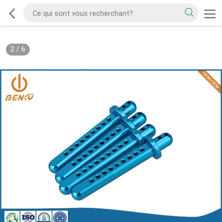
2
/
6