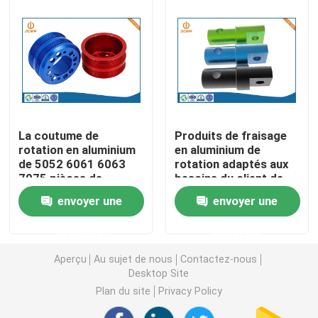
Pièces de rotation de commande numérique par ordin
Pièces de fraisage de commande numérique par ordin
Clôtures électroniques faites sur commande
La coutume de
Produits de fraisage
rotation en aluminium
en aluminium de
de 5052 6061 6063
rotation adaptés aux
Pièces en plastique faites sur commande d'injection
7075 pièces de
besoins du client de
commande numérique
pièces de commande
envoyer une
envoyer une
par ordinateur a usiné
numérique par
Moulages par injection en plastique
le produit
ordinateur de Ra0.2
demande
demande
Ra3.2
Aperçu
Au sujet de nous
Contactez-nous
la lingotière de moulage mécanique sous pression
Desktop Site
Plan du site
Privacy Policy
Les pièces d'auto de moulage mécanique sous pressi