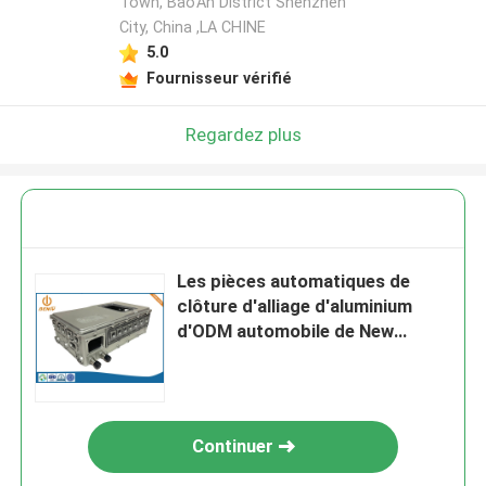
Town, Bao'An District Shenzhen
City, China ,LA CHINE
5.0
Fournisseur vérifié
Regardez plus
Les pièces automatiques de
clôture d'alliage d'aluminium
d'ODM automobile de New
Energy de moulage mécanique
sous pression
Continuer