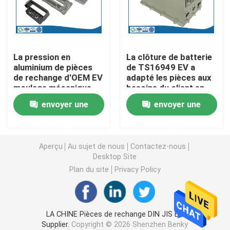
Pièces de rotation de commande numérique par ordin
La pression en
La clôture de batterie
Pièces de fraisage de commande numérique par ordin
aluminium de pièces
de TS16949 EV a
de rechange d'OEM EV
adapté les pièces aux
moulage mécanique
besoins du client en
Clôtures électroniques faites sur commande
sous pression
aluminium moulage
envoyer une
envoyer une
renversant le radar
mécanique sous
pression
Pièces en plastique faites sur commande d'injection
demande
demande
Aperçu
Au sujet de nous
Contactez-nous
Moulages par injection en plastique
Desktop Site
Plan du site
Privacy Policy
la lingotière de moulage mécanique sous pression
LA CHINE Pièces de rechange DIN JIS EV
Les pièces d'auto de moulage mécanique sous pressi
Supplier.
Copyright © 2026 Shenzhen Benky