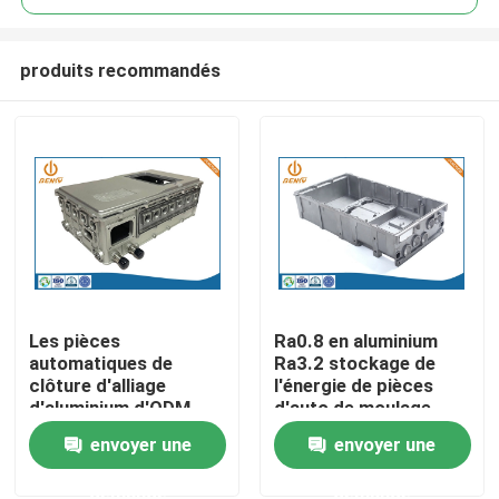
produits recommandés
Les pièces
Ra0.8 en aluminium
Aperçu
automatiques de
Ra3.2 stockage de
clôture d'alliage
l'énergie de pièces
d'aluminium d'ODM
d'auto de moulage
Produits
automobile de New
mécanique sous
envoyer une
envoyer une
Energy de moulage
pression Shell
mécanique sous
demande
demande
A propos de nous
pression