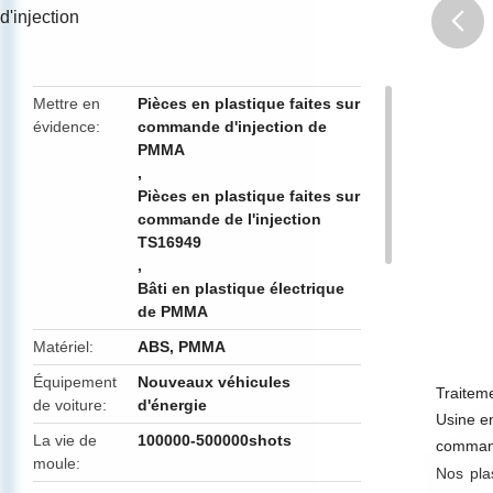
d'injection
butto
Mettre en
Pièces en plastique faites sur
évidence
commande d'injection de
PMMA
,
Pièces en plastique faites sur
commande de l'injection
TS16949
,
Bâti en plastique électrique
de PMMA
Matériel
ABS, PMMA
Équipement
Nouveaux véhicules
Traitem
de voiture
d'énergie
Usine en
La vie de
100000-500000shots
comman
moule
Nos pla