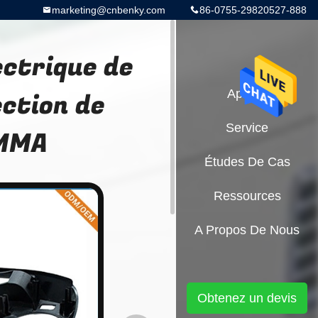
marketing@cnbenky.com
86-0755-29820527-888
ctrique de
ection de
Aperçu
Service
PMMA
Études De Cas
Ressources
A Propos De Nous
Obtenez un devis