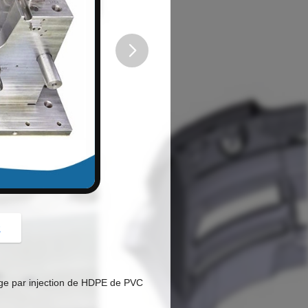
button
z
age par injection de HDPE de PVC