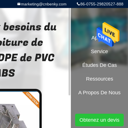
marketing@cnbenky.com
86-0755-29820527-888
 besoins du
oiture de
Aperçu
Service
HDPE de PVC
Études De Cas
ABS
Ressources
A Propos De Nous
Obtenez un devis