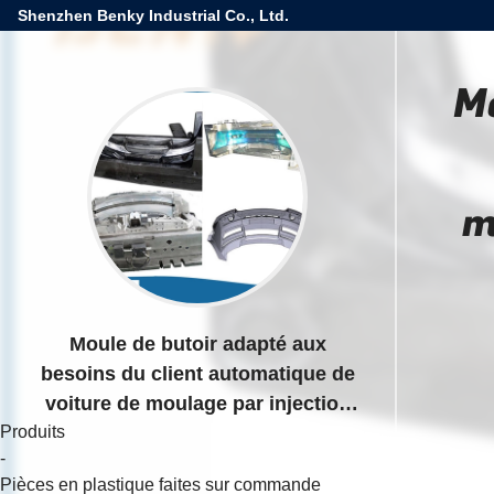
Shenzhen Benky Industrial Co., Ltd.
Mo
m
Moule de butoir adapté aux
besoins du client automatique de
voiture de moulage par injection
Produits
de HDPE de PVC d'unité centrale
-
d'ABS
Pièces en plastique faites sur commande