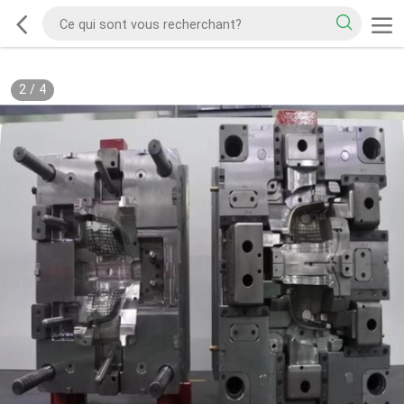
2
/
4