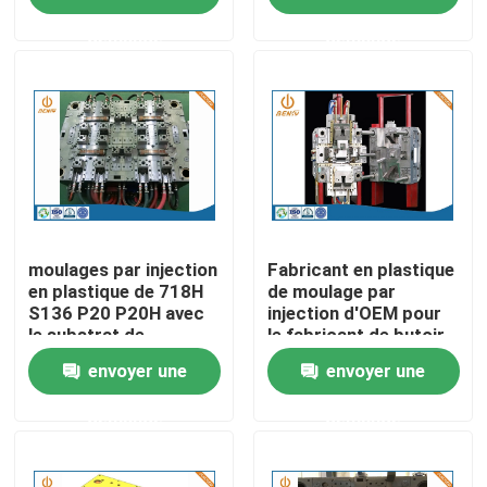
demande
demande
Visite d'usine
Contrôle de la qualité
Contact
nouvelles
moulages par injection
Fabricant en plastique
en plastique de 718H
de moulage par
S136 P20 P20H avec
injection d'OEM pour
le substrat de
le fabricant de butoir
L'aluminium moulage mécanique sous pression
l'encadrement 2K
de voiture
envoyer une
envoyer une
Pièces de rechange d'EV
demande
demande
Pièces de usinage de commande numérique par ordina