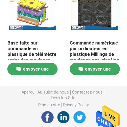
Pièces de rotation de commande numérique par ordin
Pièces de fraisage de commande numérique par ordin
Base faite sur
Commande numérique
commande en
par ordinateur en
Clôtures électroniques faites sur commande
plastique de télémètre
plastique Millings de
radar des moulages
moulages par injection
par injection de haute
d'ODM d'OEM
Pièces en plastique faites sur commande d'injection
envoyer une
envoyer une
précision LKM HASCO
rectifiant des
machines d'EDM
demande
demande
Moulages par injection en plastique
Aperçu
Au sujet de nous
Contactez-nous
Desktop Site
la lingotière de moulage mécanique sous pression
Plan du site
Privacy Policy
Les pièces d'auto de moulage mécanique sous pressi