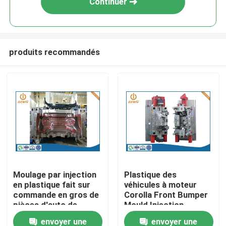
Continuer
produits recommandés
Aperçu
Moulage par injection
Plastique des
en plastique fait sur
véhicules à moteur
Produits
commande en gros de
Corolla Front Bumper
pièces d'auto de
Mould Injection
moulage par injection
Molding de pièces
envoyer une
envoyer une
A propos de nous
d'usine
d'OEM