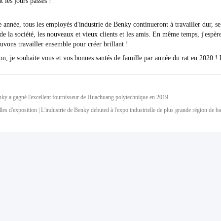
 les jours passés !
 année, tous les employés d'industrie de Benky continueront à travailler dur, se
 de la société, les nouveaux et vieux clients et les amis. En même temps, j'espèr
vons travailler ensemble pour créer brillant !
n, je souhaite vous et vos bonnes santés de famille par année du rat en 2020 ! L
nky a gagné l'excellent fournisseur de Huachuang polytechnique en 2019
es d'exposition | L'industrie de Benky debuted à l'expo industrielle de plus grande région de