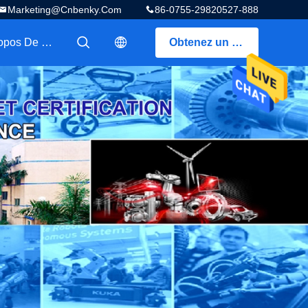
Marketing@cnbenky.com
86-0755-29820527-888
A Propos De Nous
Obtenez un devis
描述
描述