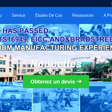
u
Service
Études De Cas
Ressources
Nouvelles
Obtenez un devis