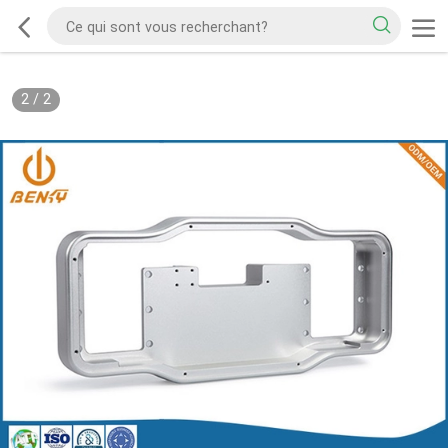
2
/
2