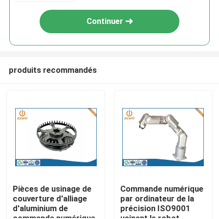
Continuer
produits recommandés
Aperçu
Produits
Pièces de usinage de
Commande numérique
couverture d'alliage
par ordinateur de la
d'aluminium de
précision ISO9001
A propos de nous
commande numérique
usinant le robot