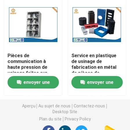
pièces
Pièces de rotation de commande numérique par ordin
Pièces de fraisage de commande numérique par ordin
Clôtures électroniques faites sur commande
Pièces de
Service en plastique
communication à
de usinage de
haute pression de
fabrication en métal
Pièces en plastique faites sur commande d'injection
usinage faites sur
de pièces de
commande de
commande numérique
envoyer une
envoyer une
services de
par ordinateur de la
Moulages par injection en plastique
commande numérique
précision ISO9001
demande
demande
par ordinateur d'ODM
d'OEM
Aperçu
Au sujet de nous
Contactez-nous
la lingotière de moulage mécanique sous pression
Desktop Site
Plan du site
Privacy Policy
Les pièces d'auto de moulage mécanique sous pressi