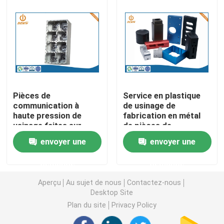
pièces
Pièces de rotation de commande numérique par ordin
Pièces de fraisage de commande numérique par ordin
Clôtures électroniques faites sur commande
Pièces de
Service en plastique
communication à
de usinage de
haute pression de
fabrication en métal
Pièces en plastique faites sur commande d'injection
usinage faites sur
de pièces de
commande de
commande numérique
envoyer une
envoyer une
services de
par ordinateur de la
Moulages par injection en plastique
commande numérique
précision ISO9001
demande
demande
par ordinateur d'ODM
d'OEM
Aperçu
Au sujet de nous
Contactez-nous
la lingotière de moulage mécanique sous pression
Desktop Site
Plan du site
Privacy Policy
Les pièces d'auto de moulage mécanique sous pressi