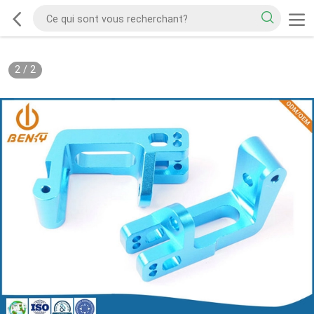
2
/
2