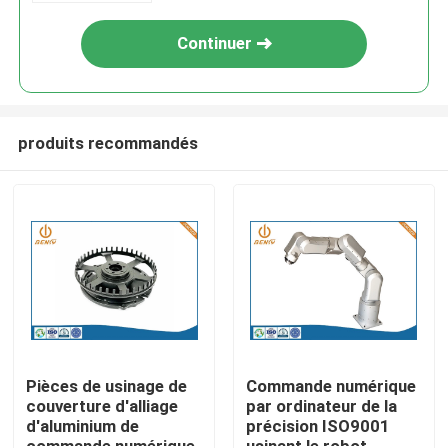
usinant pour des pièces de
poignée
Continuer
produits recommandés
Aperçu
Produits
Pièces de usinage de
Commande numérique
couverture d'alliage
par ordinateur de la
d'aluminium de
précision ISO9001
A propos de nous
commande numérique
usinant le robot