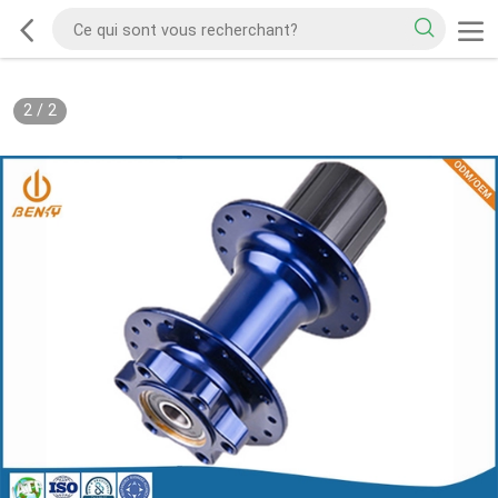
2
/
2