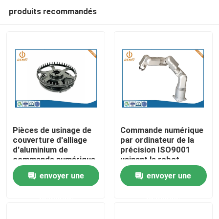
produits recommandés
Pièces de usinage de
Commande numérique
couverture d'alliage
par ordinateur de la
d'aluminium de
précision ISO9001
Aperçu
commande numérique
usinant le robot
par ordinateur de
coopératif Shell Parts
envoyer une
envoyer une
précision pour le
Processing
Produits
matériel optique
demande
demande
A propos de nous