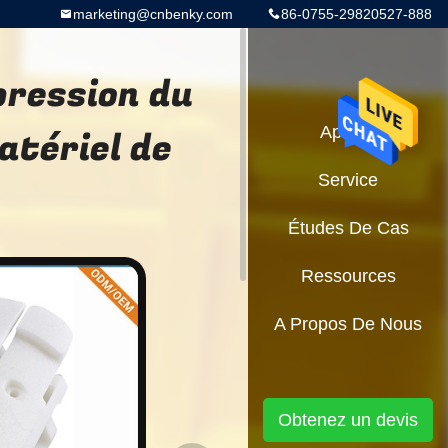
marketing@cnbenky.com
86-0755-29820527-888
pression du
tériel de
Aperçu
Service
Études De Cas
Ressources
A Propos De Nous
Obtenez un devis