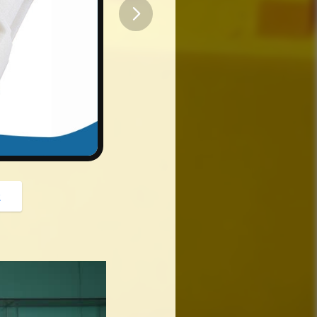
button
z