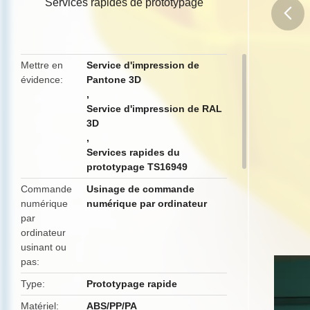
Services rapides de prototypage
butto
Mettre en
Service d'impression de
évidence
Pantone 3D
,
Service d'impression de RAL
3D
,
Services rapides du
prototypage TS16949
Commande
Usinage de commande
numérique
numérique par ordinateur
par
ordinateur
usinant ou
pas
Type
Prototypage rapide
Matériel
ABS/PP/PA