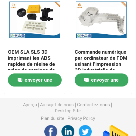
Pièces de rotation de commande numérique par ordin
Pièces de fraisage de commande numérique par ordin
OEM SLA SLS 3D
Commande numérique
Clôtures électroniques faites sur commande
imprimant les ABS
par ordinateur de FDM
rapides de résine de
usinant l'impression
nylon de services de
3D industrielle de
Pièces en plastique faites sur commande d'injection
prototypage
services rapides de
envoyer une
envoyer une
prototypage
Moulages par injection en plastique
demande
demande
Aperçu
Au sujet de nous
Contactez-nous
Desktop Site
la lingotière de moulage mécanique sous pression
Plan du site
Privacy Policy
Les pièces d'auto de moulage mécanique sous pressi