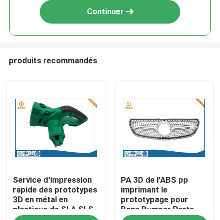
Continuer
produits recommandés
Aperçu
Service d'impression
PA 3D de l'ABS pp
Produits
rapide des prototypes
imprimant le
3D en métal en
prototypage pour
plastique de SLA SLS
Benz Bumper Parts
A propos de nous
de précision
des véhicules à