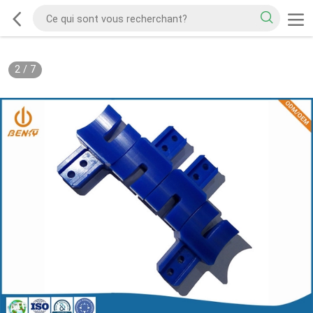
2
/
7