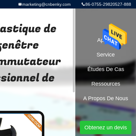
marketing@cnbenky.com
86-0755-29820527-888
lastique de
 fenêtre
Aperçu
Service
commutateur
Études De Cas
sionnel de
Ressources
A Propos De Nous
Obtenez un devis