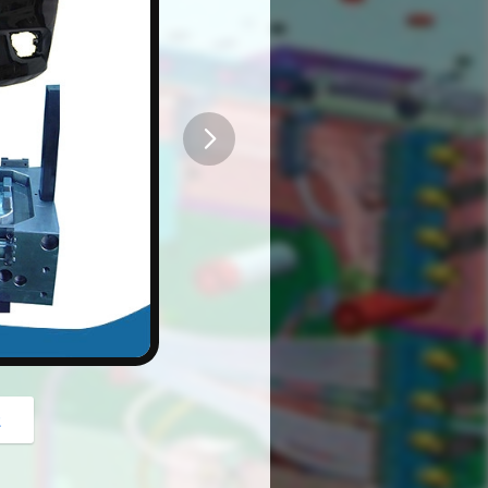
button
z