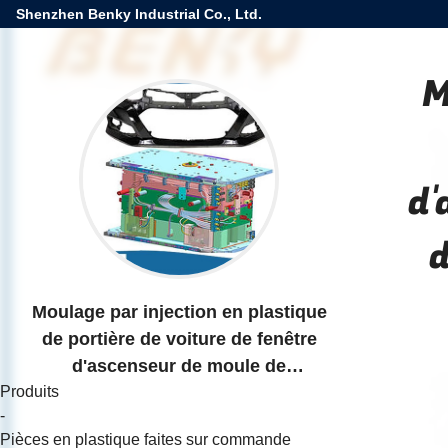
Shenzhen Benky Industrial Co., Ltd.
M
d'
d
Moulage par injection en plastique
de portière de voiture de fenêtre
d'ascenseur de moule de
Produits
commutateur de bouton de moule
-
professionnel de cadre
Pièces en plastique faites sur commande