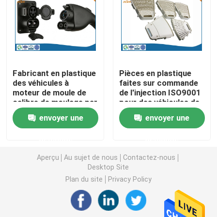
Pièces de rotation de commande numérique par ordin
Pièces de fraisage de commande numérique par ordin
Fabricant en plastique
Pièces en plastique
des véhicules à
faites sur commande
Clôtures électroniques faites sur commande
moteur de moule de
de l'injection ISO9001
calibre de moulage par
pour des véhicules de
injection d'ODM d'OEM
New Energy
Pièces en plastique faites sur commande d'injection
envoyer une
envoyer une
demande
demande
Moulages par injection en plastique
Aperçu
Au sujet de nous
Contactez-nous
Desktop Site
la lingotière de moulage mécanique sous pression
Plan du site
Privacy Policy
Les pièces d'auto de moulage mécanique sous pressi