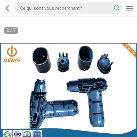
2
/
7