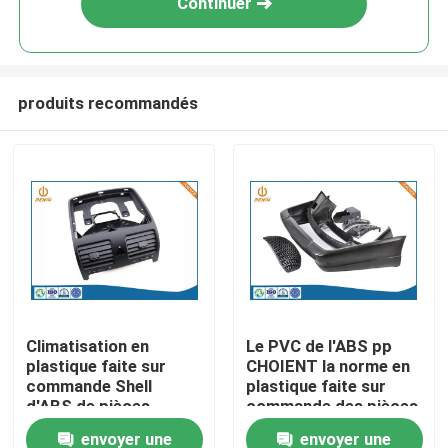
Continuer
produits recommandés
Aperçu
Climatisation en
Le PVC de l'ABS pp
plastique faite sur
CHOIENT la norme en
Produits
commande Shell
plastique faite sur
d'ABS de pièces
commande des pièces
d'injection de Nak80
LKM HASCO de
envoyer une
envoyer une
A propos de nous
P20
l'injection PA66