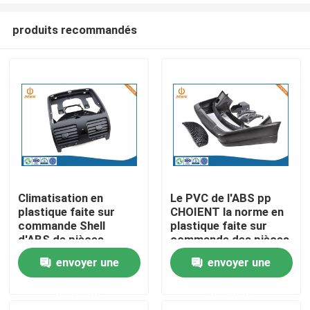
produits recommandés
Climatisation en
Le PVC de l'ABS pp
plastique faite sur
CHOIENT la norme en
Aperçu
commande Shell
plastique faite sur
d'ABS de pièces
commande des pièces
d'injection de Nak80
LKM HASCO de
envoyer une
envoyer une
Produits
P20
l'injection PA66
demande
demande
A propos de nous