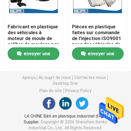
Pièces de rotation de commande numérique par ordin
Fabricant en plastique
Pièces en plastique
des véhicules à
faites sur commande
Pièces de fraisage de commande numérique par ordin
moteur de moule de
de l'injection ISO9001
calibre de moulage par
pour des véhicules de
injection d'ODM d'OEM
New Energy
Clôtures électroniques faites sur commande
envoyer une
envoyer une
demande
demande
Pièces en plastique faites sur commande d'injection
Aperçu
Au sujet de nous
Contactez-nous
Desktop Site
Moulages par injection en plastique
Plan du site
Privacy Policy
la lingotière de moulage mécanique sous pression
LA CHINE Bâti en plastique industriel d'ABS
Supplier.
Copyright © 2026 Shenzhen Benky
Les pièces d'auto de moulage mécanique sous pressi
Industrial Co., Ltd.. All Rights Reserved.