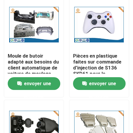
Visite d'usine
Contrôle de la qualité
Contact
Moule de butoir
Pièces en plastique
adapté aux besoins du
faites sur commande
client automatique de
d'injection de S136
nouvelles
voiture de moulage
SKD61 pour le
par injection de HDPE
contrôleur sans fil de
envoyer une
envoyer une
de PVC d'unité
jeu
centrale d'ABS
L'aluminium moulage mécanique sous pression
demande
demande
Pièces de rechange d'EV
Pièces de usinage de commande numérique par ordina