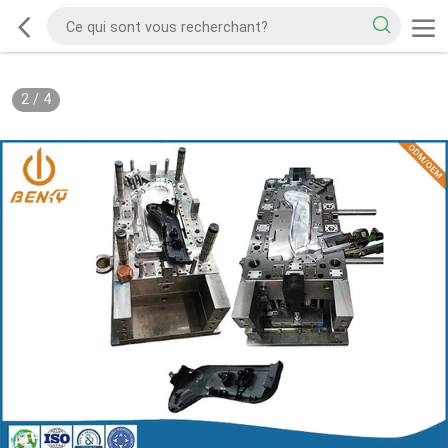
2
/
4