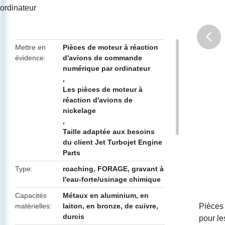
ordinateur
Mettre en
Pièces de moteur à réaction
évidence
d'avions de commande
butto
numérique par ordinateur
,
Les pièces de moteur à
réaction d'avions de
nickelage
,
Taille adaptée aux besoins
du client Jet Turbojet Engine
Parts
Type
roaching, FORAGE, gravant à
l'eau-forte/usinage chimique
Capacités
Métaux en aluminium, en
matérielles
laiton, en bronze, de cuivre,
Pièces 
durcis
pour le