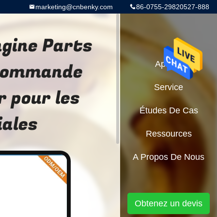
marketing@cnbenky.com
86-0755-29820527-888
ngine Parts
 commande
Aperçu
Service
 pour les
Études De Cas
iales
Ressources
A Propos De Nous
Obtenez un devis