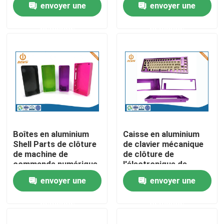
envoyer une
envoyer une
Laser Marking
commande numérique
Mechanical Keyboard
par ordinateur a fraisé
demande
demande
Visite d'usine
de pièces
la caisse mécanique
de clavier
Contrôle de la qualité
Contact
nouvelles
Boîtes en aluminium
Caisse en aluminium
Shell Parts de clôture
de clavier mécanique
de machine de
de clôture de
L'aluminium moulage mécanique sous pression
commande numérique
l'électronique de
par ordinateur de la
commande numérique
envoyer une
envoyer une
tolérance 0.001mm
par ordinateur
Pièces de rechange d'EV
demande
demande
Pièces de usinage de commande numérique par ordina