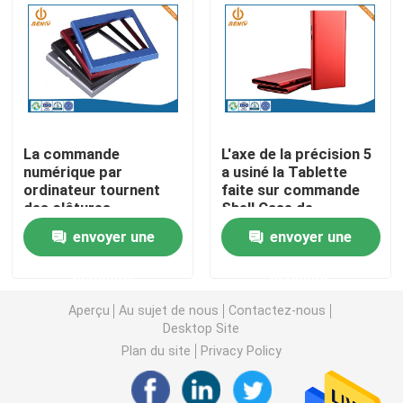
Pièces de rotation de commande numérique par ordin
Pièces de fraisage de commande numérique par ordin
La commande
L'axe de la précision 5
Clôtures électroniques faites sur commande
numérique par
a usiné la Tablette
ordinateur tournent
faite sur commande
des clôtures
Shell Case de
Pièces en plastique faites sur commande d'injection
électroniques faites
l'aluminium 6063 de
envoyer une
envoyer une
sur commande pour
pièces
Shell Parts
Moulages par injection en plastique
demande
demande
électronique
Aperçu
Au sujet de nous
Contactez-nous
Desktop Site
la lingotière de moulage mécanique sous pression
Plan du site
Privacy Policy
Les pièces d'auto de moulage mécanique sous pressi