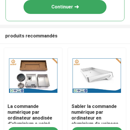
Continuer
produits recommandés
Aperçu
La commande
Sabler la commande
Produits
numérique par
numérique par
ordinateur anodisée
ordinateur en
d'aluminium a usiné
aluminium de usinage
A propos de nous
des clôtures de Logo
anodisée de pièces de