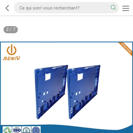
2
/
7