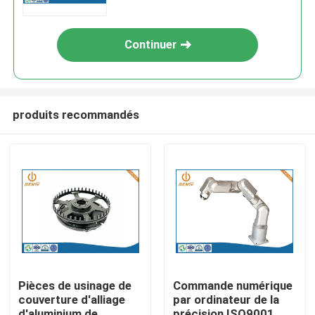
communication
électronique/commande
numérique par ordinateur haute
Continuer
produits recommandés
Aperçu
Produits
Pièces de usinage de
Commande numérique
couverture d'alliage
par ordinateur de la
A propos de nous
d'aluminium de
précision ISO9001