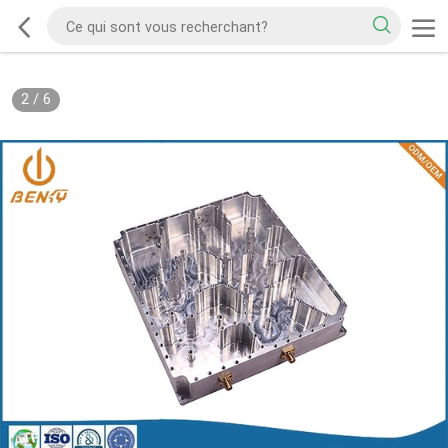
2
/
6