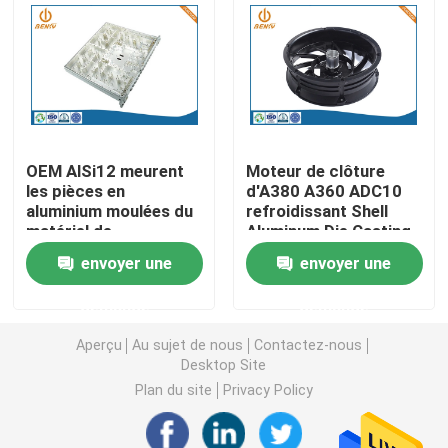
Pièces de rotation de commande numérique par ordin
Pièces de fraisage de commande numérique par ordin
OEM AlSi12 meurent
Moteur de clôture
Clôtures électroniques faites sur commande
les pièces en
d'A380 A360 ADC10
aluminium moulées du
refroidissant Shell
matériel de
Aluminum Die Casting
Pièces en plastique faites sur commande d'injection
transmission de cas
envoyer une
envoyer une
Moulages par injection en plastique
demande
demande
Aperçu
Au sujet de nous
Contactez-nous
Desktop Site
la lingotière de moulage mécanique sous pression
Plan du site
Privacy Policy
Les pièces d'auto de moulage mécanique sous pressi