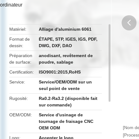
ordinateur
Matériel
Alliage d'aluminium 6061
butto
Format de
ÉTAPE, STP, IGES, IGS, PDF,
dessin
DWG, DXF, DAO
Préparation
anodisant, revêtement de
de surface
poudre, sablage
Certification
ISO9001:2015,RoHS
Service
Service/OEM/ODM sur un
seul point de vente
Rugosité
Ra0.2-Ra3.2 (disponible fait
sur commande)
OEM/ODM
Service d'usinage de
tournage de fraisage CNC
[Nom de 
OEM ODM
[Proces
Logo
Accepter le logo