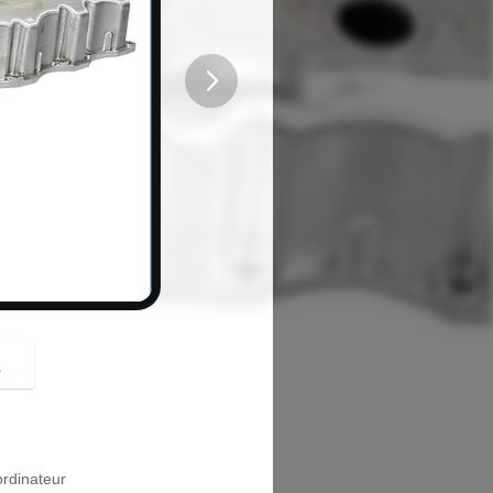
button
z
rdinateur