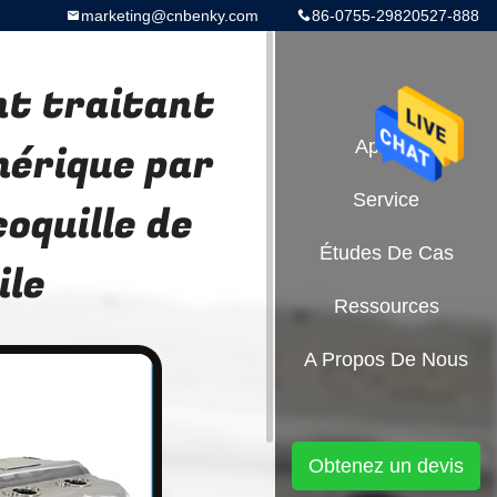
marketing@cnbenky.com
86-0755-29820527-888
nt traitant
mérique par
Aperçu
Service
oquille de
Études De Cas
ile
Ressources
A Propos De Nous
Obtenez un devis