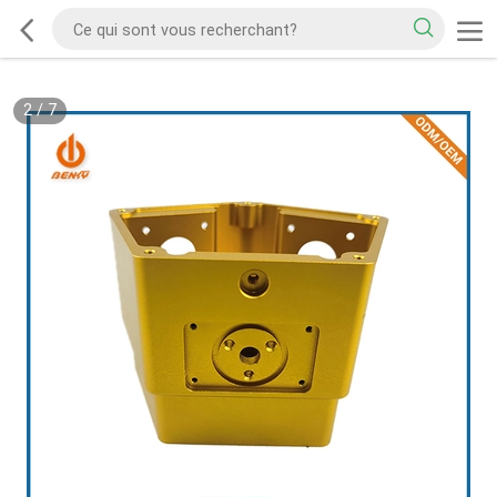
2
/
7