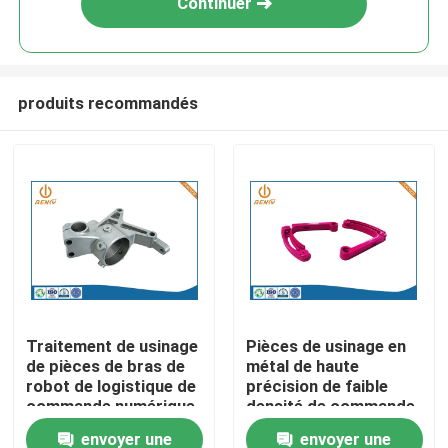
Continuer
produits recommandés
Aperçu
Traitement de usinage
Pièces de usinage en
de pièces de bras de
métal de haute
Produits
robot de logistique de
précision de faible
commande numérique
densité de commande
par ordinateur de la
numérique par
envoyer une
envoyer une
A propos de nous
précision ISO9001
ordinateur un service