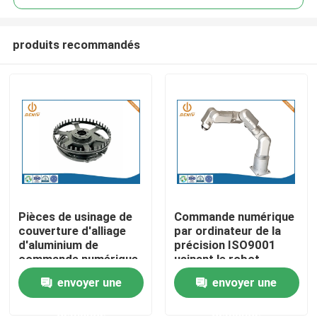
produits recommandés
Pièces de usinage de
Commande numérique
Aperçu
couverture d'alliage
par ordinateur de la
d'aluminium de
précision ISO9001
commande numérique
usinant le robot
Produits
par ordinateur de
coopératif Shell Parts
envoyer une
envoyer une
précision pour le
Processing
matériel optique
demande
demande
A propos de nous