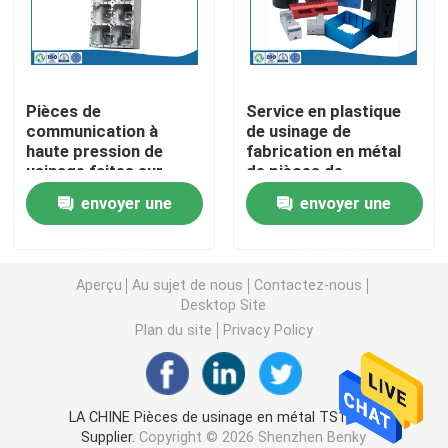
Pièces de rotation de commande numérique par ordin
Pièces de
Service en plastique
Pièces de fraisage de commande numérique par ordin
communication à
de usinage de
haute pression de
fabrication en métal
usinage faites sur
de pièces de
Clôtures électroniques faites sur commande
commande de
commande numérique
envoyer une
envoyer une
services de
par ordinateur de la
commande numérique
précision ISO9001
Pièces en plastique faites sur commande d'injection
demande
demande
par ordinateur d'ODM
d'OEM
Aperçu
Au sujet de nous
Contactez-nous
Moulages par injection en plastique
Desktop Site
Plan du site
Privacy Policy
la lingotière de moulage mécanique sous pression
LA CHINE Pièces de usinage en métal TS16949
Les pièces d'auto de moulage mécanique sous pressi
Supplier.
Copyright © 2026 Shenzhen Benky