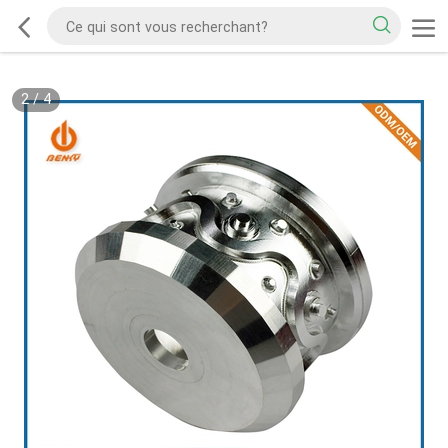
2
/
4