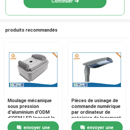
Continuer
produits recommandés
Aperçu
Moulage mécanique
Pièces de usinage de
sous pression
commande numérique
Produits
d'aluminium d'ODM
par ordinateur de
d'OEM LED logeant le
précision de logement
revêtement adapté
léger de voie d'ODM
envoyer une
envoyer une
A propos de nous
aux besoins du client
LED d'OEM