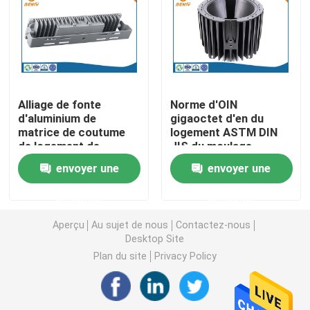
Pièces de rotation de commande numérique par ordin
Pièces de fraisage de commande numérique par ordin
Alliage de fonte
Norme d'OIN
d'aluminium de
gigaoctet d'en du
Clôtures électroniques faites sur commande
matrice de coutume
logement ASTM DIN
de logement de
JIS du moulage
lumière d'inondation
mécanique sous
Pièces en plastique faites sur commande d'injection
envoyer une
envoyer une
d'ADC12 A380 LED
pression d'aluminium
LED
demande
demande
Moulages par injection en plastique
Aperçu
Au sujet de nous
Contactez-nous
Desktop Site
la lingotière de moulage mécanique sous pression
Plan du site
Privacy Policy
Les pièces d'auto de moulage mécanique sous pressi