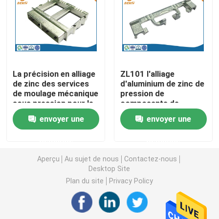
Pièces de rotation de commande numérique par ordin
Pièces de fraisage de commande numérique par ordin
La précision en alliage
ZL101 l'alliage
de zinc des services
d'aluminium de zinc de
Clôtures électroniques faites sur commande
de moulage mécanique
pression de
sous pression pour le
composants de
connecteur
machines de moulage
Pièces en plastique faites sur commande d'injection
envoyer une
envoyer une
électronique
mécanique sous
pression
demande
demande
Moulages par injection en plastique
Aperçu
Au sujet de nous
Contactez-nous
Desktop Site
la lingotière de moulage mécanique sous pression
Plan du site
Privacy Policy
Les pièces d'auto de moulage mécanique sous pressi