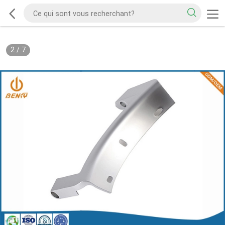
2
/
7