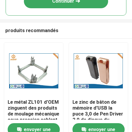
Continuer
produits recommandés
Aperçu
Le métal ZL101 d'OEM
Le zinc de bâton de
zinguent des produits
mémoire d'USB la
Produits
de moulage mécanique
puce 3,0 de Pen Driver
sous pression sablant
2,0 de disque du
le polissage
moulage mécanique
envoyer une
envoyer une
A propos de nous
sous pression U