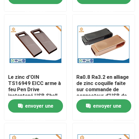
demande
demande
Visite d'usine
Contrôle de la qualité
Contact
nouvelles
Le zinc d'OIN
Ra0.8 Ra3.2 en alliage
TS16949 EICC arme à
de zinc coquille faite
feu Pen Drive
sur commande de
instantané USB Shell
connecteur d'USB de
L'aluminium moulage mécanique sous pression
de moulage mécanique
pièces de moulage
envoyer une
envoyer une
sous pression
mécanique sous
pression
Pièces de rechange d'EV
demande
demande
Pièces de usinage de commande numérique par ordina