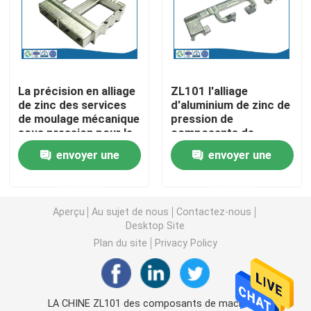
Pièces de rotation de commande numérique par ordin
Pièces de fraisage de commande numérique par ordin
La précision en alliage
ZL101 l'alliage
de zinc des services
d'aluminium de zinc de
de moulage mécanique
pression de
Clôtures électroniques faites sur commande
sous pression pour le
composants de
connecteur
machines de moulage
envoyer une
envoyer une
électronique
mécanique sous
Pièces en plastique faites sur commande d'injection
pression
demande
demande
Moulages par injection en plastique
Aperçu
Au sujet de nous
Contactez-nous
Desktop Site
Plan du site
Privacy Policy
la lingotière de moulage mécanique sous pression
Les pièces d'auto de moulage mécanique sous pressi
LA CHINE ZL101 des composants de machines