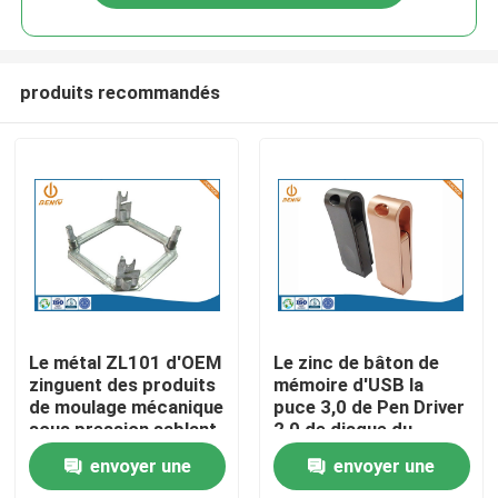
produits recommandés
Aperçu
Le métal ZL101 d'OEM
Le zinc de bâton de
zinguent des produits
mémoire d'USB la
de moulage mécanique
puce 3,0 de Pen Driver
Produits
sous pression sablant
2,0 de disque du
le polissage
moulage mécanique
envoyer une
envoyer une
sous pression U
A propos de nous