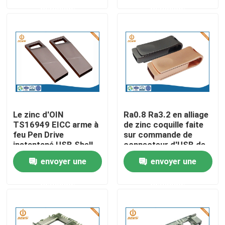
demande
demande
Visite d'usine
Contrôle de la qualité
Contact
Le zinc d'OIN
Ra0.8 Ra3.2 en alliage
nouvelles
TS16949 EICC arme à
de zinc coquille faite
feu Pen Drive
sur commande de
instantané USB Shell
connecteur d'USB de
de moulage mécanique
pièces de moulage
L'aluminium moulage mécanique sous pression
envoyer une
envoyer une
sous pression
mécanique sous
pression
demande
demande
Pièces de rechange d'EV
Pièces de usinage de commande numérique par ordina