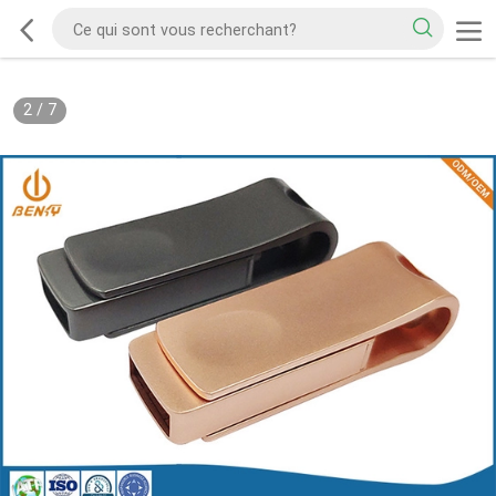
2
/
7