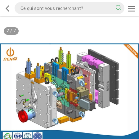
2
/
7