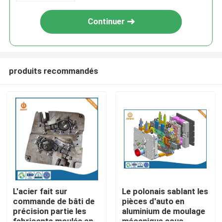
Continuer
produits recommandés
Aperçu
Produits
L'acier fait sur
Le polonais sablant les
commande de bâti de
pièces d'auto en
précision partie les
aluminium de moulage
A propos de nous
fabricants moulés en
mécanique sous