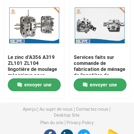
Pièces de rotation de commande numérique par ordin
Pièces de fraisage de commande numérique par ordin
Clôtures électroniques faites sur commande
Le zinc d'A356 A319
Services faits sur
ZL101 ZL104
commande de
lingotière de moulage
fabrication de ménage
Pièces en plastique faites sur commande d'injection
mécanique sous
de lingotière de
pression pour le
moulage mécanique
envoyer une
envoyer une
matériel électronique
sous pression
Moulages par injection en plastique
d'aluminium d'EICC
demande
demande
Aperçu
Au sujet de nous
Contactez-nous
la lingotière de moulage mécanique sous pression
Desktop Site
Plan du site
Privacy Policy
Les pièces d'auto de moulage mécanique sous pressi