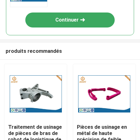
ordinateur de la tolérance
0.01mm 0.05mm
Continuer
produits recommandés
Aperçu
Produits
Traitement de usinage
Pièces de usinage en
de pièces de bras de
métal de haute
A propos de nous
robot de logistique de
précision de faible