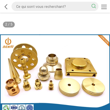
2
/
5