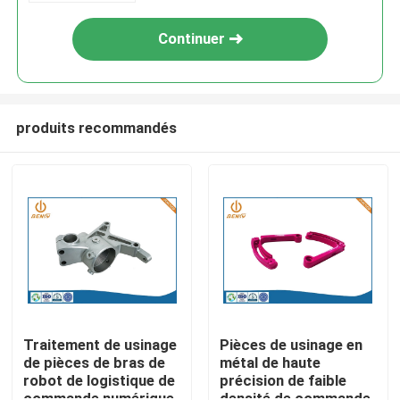
Continuer
produits recommandés
Aperçu
Produits
Traitement de usinage
Pièces de usinage en
de pièces de bras de
métal de haute
robot de logistique de
précision de faible
A propos de nous
commande numérique
densité de commande