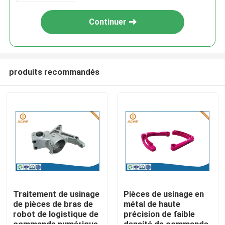
Continuer
produits recommandés
Aperçu
Produits
Traitement de usinage
Pièces de usinage en
de pièces de bras de
métal de haute
robot de logistique de
précision de faible
A propos de nous
commande numérique
densité de commande