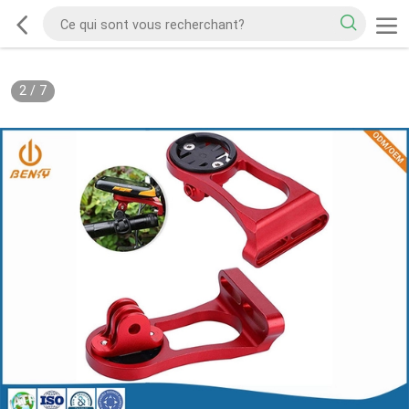
2
/
7