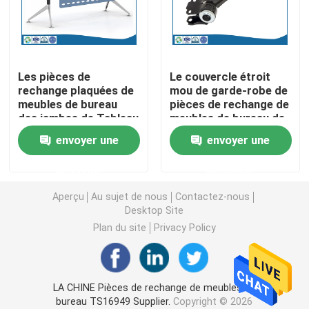
Pièces de rotation de commande numérique par ordin
Les pièces de
Le couvercle étroit
Pièces de fraisage de commande numérique par ordin
rechange plaquées de
mou de garde-robe de
meubles de bureau
pièces de rechange de
des jambes de Tableau
meubles de bureau de
Clôtures électroniques faites sur commande
de moulage mécanique
moulage mécanique
envoyer une
envoyer une
sous pression
sous pression
Pièces en plastique faites sur commande d'injection
demande
demande
Aperçu
Au sujet de nous
Contactez-nous
Moulages par injection en plastique
Desktop Site
Plan du site
Privacy Policy
la lingotière de moulage mécanique sous pression
LA CHINE Pièces de rechange de meubles du
Les pièces d'auto de moulage mécanique sous pressi
bureau TS16949 Supplier.
Copyright © 2026