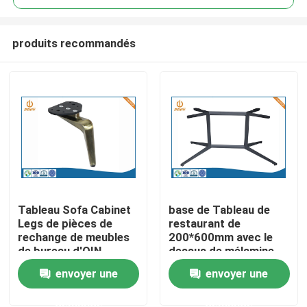
produits recommandés
Tableau Sofa Cabinet
base de Tableau de
Aperçu
Legs de pièces de
restaurant de
rechange de meubles
200*600mm avec le
de bureau d'OIN
dessus de mélamine
Produits
TS16949
de 1200*700mm
envoyer une
envoyer une
demande
demande
A propos de nous