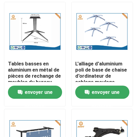
Visite d'usine
Contrôle de la qualité
Contact
Tables basses en
L'alliage d'aluminium
aluminium en métal de
poli de base de chaise
nouvelles
pièces de rechange de
d'ordinateur de
meubles du bureau
sablage moulage
ADC12 d'OEM
mécanique sous
envoyer une
envoyer une
pression
L'aluminium moulage mécanique sous pression
demande
demande
Pièces de rechange d'EV
Pièces de usinage de commande numérique par ordina