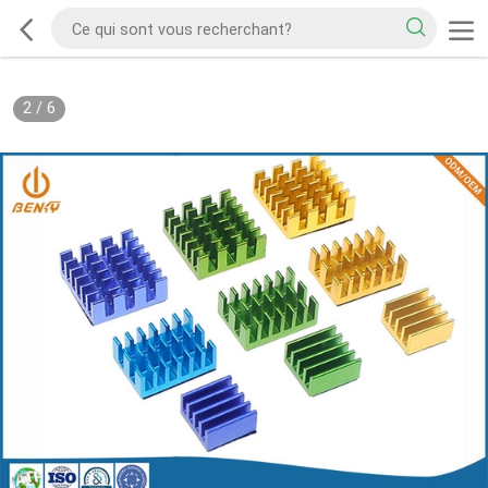
2
/
6