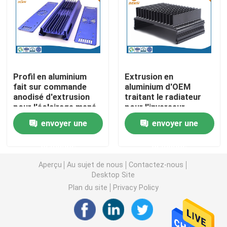
Pièces de rotation de commande numérique par ordin
Pièces de fraisage de commande numérique par ordin
Profil en aluminium
Extrusion en
fait sur commande
aluminium d'OEM
Clôtures électroniques faites sur commande
anodisé d'extrusion
traitant le radiateur
pour l'éclairage mené
pour l'inverseur
par aquarium
photovoltaïque
Pièces en plastique faites sur commande d'injection
envoyer une
envoyer une
demande
demande
Moulages par injection en plastique
Aperçu
Au sujet de nous
Contactez-nous
Desktop Site
la lingotière de moulage mécanique sous pression
Plan du site
Privacy Policy
Les pièces d'auto de moulage mécanique sous pressi