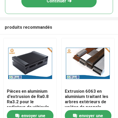
Continuer
produits recommandés
Aperçu
Pièces en aluminium
Extrusion 6063 en
d'extrusion de Ra0.8
aluminium traitant les
Produits
Ra3.2 pour le
arbres extérieurs de
radiateur de véhicule
voûtes de pergola
de New Energy
envoyer une
envoyer une
A propos de nous