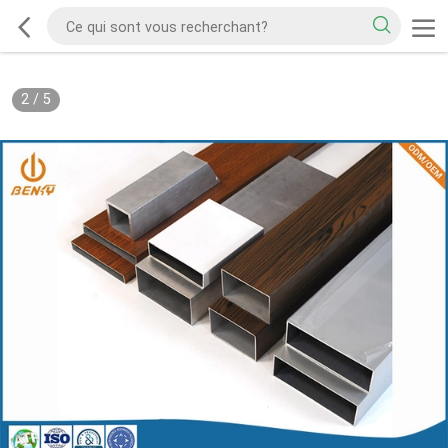
2
/
5