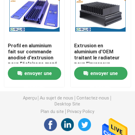
Pièces de rotation de commande numérique par ordin
Pièces de fraisage de commande numérique par ordin
Profil en aluminium
Extrusion en
fait sur commande
aluminium d'OEM
Clôtures électroniques faites sur commande
anodisé d'extrusion
traitant le radiateur
pour l'éclairage mené
pour l'inverseur
par aquarium
photovoltaïque
Pièces en plastique faites sur commande d'injection
envoyer une
envoyer une
demande
demande
Moulages par injection en plastique
Aperçu
Au sujet de nous
Contactez-nous
Desktop Site
la lingotière de moulage mécanique sous pression
Plan du site
Privacy Policy
Les pièces d'auto de moulage mécanique sous pressi