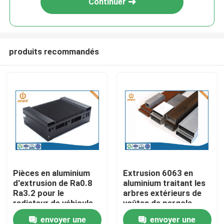
Continuer
produits recommandés
Aperçu
Pièces en aluminium
Extrusion 6063 en
d'extrusion de Ra0.8
aluminium traitant les
Produits
Ra3.2 pour le
arbres extérieurs de
radiateur de véhicule
voûtes de pergola
de New Energy
envoyer une
envoyer une
A propos de nous