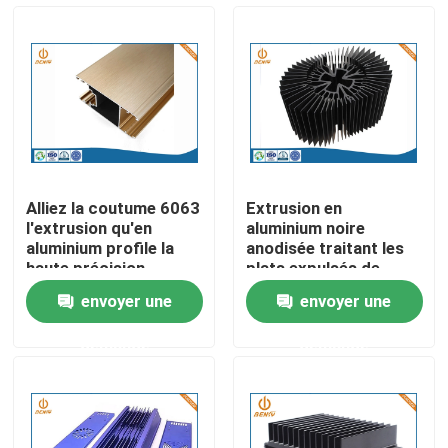
Visite d'usine
Contrôle de la qualité
Contact
Alliez la coutume 6063
Extrusion en
l'extrusion qu'en
aluminium noire
nouvelles
aluminium profile la
anodisée traitant les
haute précision
plats expulsés de
balayée
radiateur
envoyer une
envoyer une
L'aluminium moulage mécanique sous pression
demande
demande
Pièces de rechange d'EV
Pièces de usinage de commande numérique par ordina