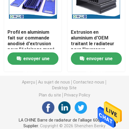
Pièces de rotation de commande numérique par ordin
Profil en aluminium
Extrusion en
Pièces de fraisage de commande numérique par ordin
fait sur commande
aluminium d'OEM
anodisé d'extrusion
traitant le radiateur
pour l'éclairage mené
pour l'inverseur
Clôtures électroniques faites sur commande
par aquarium
photovoltaïque
envoyer une
envoyer une
Pièces en plastique faites sur commande d'injection
demande
demande
Aperçu
Au sujet de nous
Contactez-nous
Moulages par injection en plastique
Desktop Site
Plan du site
Privacy Policy
la lingotière de moulage mécanique sous pression
LA CHINE Barre de radiateur de l'alliage 6063 LED
Les pièces d'auto de moulage mécanique sous pressi
Supplier.
Copyright © 2026 Shenzhen Benky