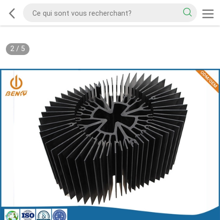
2
/
5