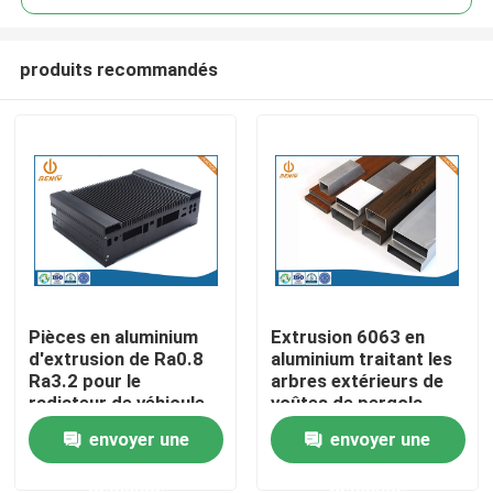
produits recommandés
Pièces en aluminium
Extrusion 6063 en
Aperçu
d'extrusion de Ra0.8
aluminium traitant les
Ra3.2 pour le
arbres extérieurs de
radiateur de véhicule
voûtes de pergola
Produits
de New Energy
envoyer une
envoyer une
demande
demande
A propos de nous