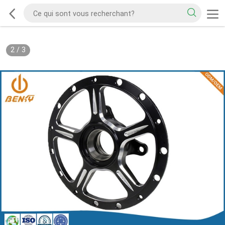
2
/
3