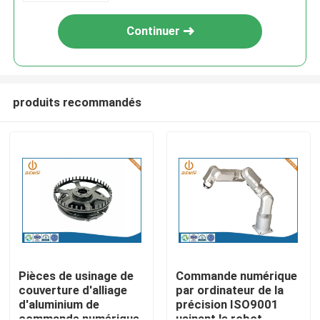
Continuer
produits recommandés
Aperçu
Produits
Pièces de usinage de
Commande numérique
couverture d'alliage
par ordinateur de la
d'aluminium de
précision ISO9001
A propos de nous
commande numérique
usinant le robot