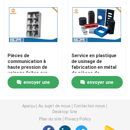
pièces
Pièces de rotation de commande numérique par ordin
Pièces de fraisage de commande numérique par ordin
Clôtures électroniques faites sur commande
Pièces de
Service en plastique
communication à
de usinage de
haute pression de
fabrication en métal
Pièces en plastique faites sur commande d'injection
usinage faites sur
de pièces de
commande de
commande numérique
envoyer une
envoyer une
services de
par ordinateur de la
Moulages par injection en plastique
commande numérique
précision ISO9001
demande
demande
par ordinateur d'ODM
d'OEM
Aperçu
Au sujet de nous
Contactez-nous
la lingotière de moulage mécanique sous pression
Desktop Site
Plan du site
Privacy Policy
Les pièces d'auto de moulage mécanique sous pressi