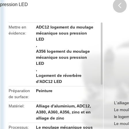
pression LED
butto
Mettre en
ADC12 logement du moulage
évidence
mécanique sous pression
LED
,
A356 logement du moulage
mécanique sous pression
LED
,
Logement de réverbère
d'ADC12 LED
Préparation
Peinture
de surface
L'allia
Matériel
Alliage d'aluminium, ADC12,
Le moul
A380, A360, A356, zinc et en
le loge
alliage de zinc
Le moul
Processus
Le moulage mécanique sous