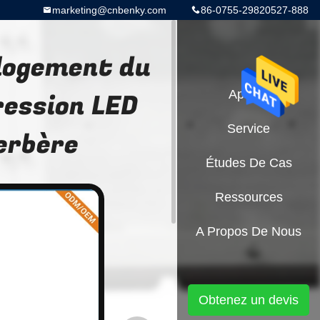
marketing@cnbenky.com
86-0755-29820527-888
 logement du
ression LED
Aperçu
Service
verbère
Études De Cas
Ressources
A Propos De Nous
Obtenez un devis