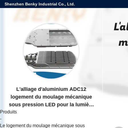
Shenzhen Benky Industrial Co., Ltd.
L'
m
L'alliage d'aluminium ADC12
logement du moulage mécanique
sous pression LED pour la lumière
Produits
de réverbère
-
Le logement du moulage mécanique sous